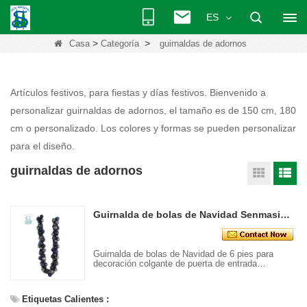
ES
>
>
Casa
Categoría
guirnaldas de adornos
Artículos festivos, para fiestas y días festivos. Bienvenido a
personalizar guirnaldas de adornos, el tamaño es de 150 cm, 180
cm o personalizado. Los colores y formas se pueden personalizar
para el diseño.
guirnaldas de adornos
Guirnalda de bolas de Navidad Senmasine de 6 pies para decoración colgante de puerta de entrada navideña, adornos mixtos de oropel azul y gris
Guirnalda de bolas de Navidad de 6 pies para
decoración colgante de puerta de entrada
navideña, adornos mixtos de oropel azul y gris
Etiquetas Calientes :