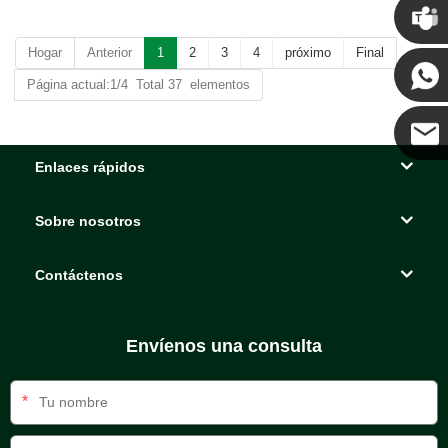
Chris
Hogar
Anterior
1
2
3
4
próximo
Final
Kenny
Página actual:1/4 Total 37 elementos
Enlaces rápidos
Coco
Sobre nosotros
Contáctenos
Envíenos una consulta
*