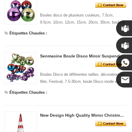
Boules disco de plusieurs couleurs, 7.5cm,
9.5cm, 10cm, 12cm, 15cm, 20cm, 30cm, boule à
facettes disco suspendue de forme ronde
Étiquettes Chaudes :
Chris
Senmasine Boule Disco Miroir Suspendu pour Décoration de Festival de Fête 7,5-30 cm Rond en Forme d'étoile de Coeur Différentes Tailles
Kenny
Boules Disco de différentes tailles, décoration de
fête, Festival, 7.5-30cm, boule Disco ronde en
forme d'étoile en forme de cœur suspendue
Étiquettes Chaudes :
Coco
New Design High Quality Mirror Christmas Tree