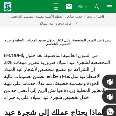
AE
>
منزل، بيت
خدمة صانعي القطع الأصلية/تصنيع التصميم الشخصي
>
عرف شجرة عيد الميلاد
شجرة عيد الميلاد المخصصة: دليل B2B لحلول تصنيع المعدات الأصلية وتصنيع
التصميم الشخصي
في السوق العالمية التنافسية، تعد حلول ياEM/ODM
المخصصة لشجرة عيد الميلاد ضرورية لتعزيز مبيعات B2B.
إن الشراكة مع مصنع متخصص لأشجار عيد الميلاد
الاصطناعية مثل Sen Masأناne تضمن تصميمات عالية
الجودة ومصممة خصيصًا. تساعدك خدماتنا على تلبية
المعايير المحلية وزيادة هوامش الربح إلى أقصى حد من
كريس
خلال تخصيص شجرة عيد الميلاد على يد خبراء.
كيني
1. لماذا يحتاج عملك إلى شجرة عيد