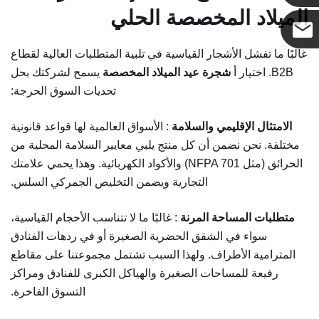
الميلاد المخصصة
الحلي
غالبًا ما تفشل الأشجار القياسية في تلبية المتطلبات العالية لقطاع
كوكو
B2B. اختيار أ
شجرة عيد الميلاد المخصصة
يسمح لشركتك بحل
تحديات السوق الحرجة:
الامتثال الإقليمي والسلامة
: الأسواق العالمية لها قواعد قانونية
مختلفة. نحن نضمن أن كل منتج يلبي معايير السلامة المحلية من
الحرائق (مثل NFPA 701) والأكواد الكهربائية. وهذا يحمي علامتك
التجارية ويضمن التخليص الجمركي السلس.
متطلبات المساحة المرنة
: غالبًا ما لا تتناسب الأحجام القياسية،
سواء في الشقق الحضرية الصغيرة أو في ردهات الفنادق
المترامية الأطراف. ولهذا السبب تشتمل مجموعتنا على مقاطع
رفيعة للمساحات الصغيرة والهياكل الكبرى للفنادق ومراكز
التسوق الفاخرة.