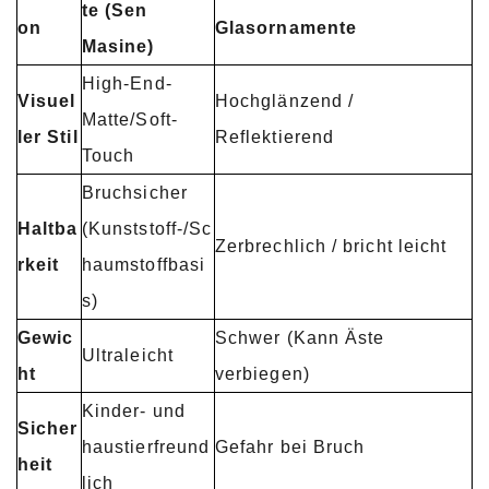
te (Sen
on
Glasornamente
Masine)
High-End-
Visuel
Hochglänzend /
Matte/Soft-
ler Stil
Reflektierend
Touch
Bruchsicher
Haltba
(Kunststoff-/Sc
Zerbrechlich / bricht leicht
rkeit
haumstoffbasi
s)
Gewic
Schwer (Kann Äste
Ultraleicht
ht
verbiegen)
Kinder- und
Sicher
haustierfreund
Gefahr bei Bruch
heit
lich