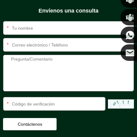
Envíenos una consulta
Chris
*
Kenny
*
Coco
*