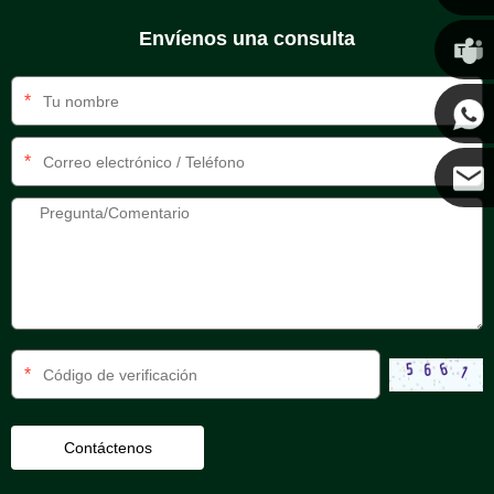
Chris
Envíenos una consulta
Kenny
*
*
Coco
*