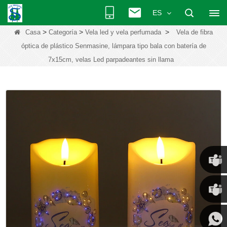
ES
>
>
>
Casa
Categoría
Vela led y vela perfumada
Vela de fibra
óptica de plástico Senmasine, lámpara tipo bala con batería de
7x15cm, velas Led parpadeantes sin llama
Chris
Kenny