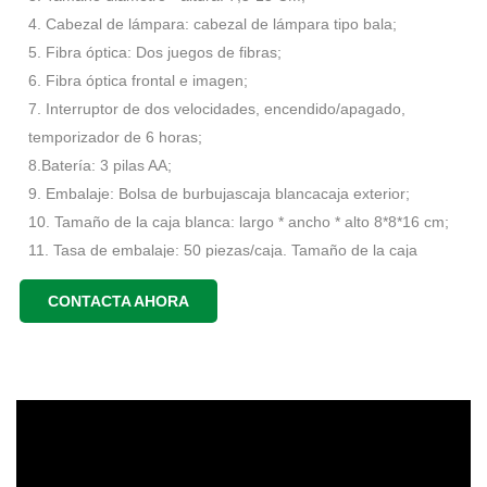
4. Cabezal de lámpara: cabezal de lámpara tipo bala;
5. Fibra óptica: Dos juegos de fibras;
6. Fibra óptica frontal e imagen;
7. Interruptor de dos velocidades, encendido/apagado,
temporizador de 6 horas;
8.Batería: 3 pilas AA;
9. Embalaje: Bolsa de burbujascaja blancacaja exterior;
10. Tamaño de la caja blanca: largo * ancho * alto 8*8*16 cm;
11. Tasa de embalaje: 50 piezas/caja. Tamaño de la caja
exterior: largo * ancho * alto 43 * 43 * 36,2 cm.
CONTACTA AHORA