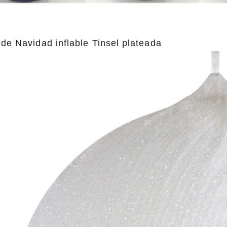
Papá Noel flocado versus Papá Noel moldeado por soplado versus Papá Noel inflable: guía completa del comprador para 2026
 de Navidad inflable Tinsel plateada
2026-06-18 17:18:38
2026-05-22 15:37:50
ompradores navideños están
a las nostálgicas decoraciones
sin dejar de buscar soluciones
e exhibición al aire libre. Desde
antiguos moldeados por soplado
uras flocadas de suave tacto y
 inflables gigantes, cada estilo
n segmento de clientes diferente.
ecoración de Papá Noel adecuada
ar significativamente las ventas
 la satisfacción del consumidor.