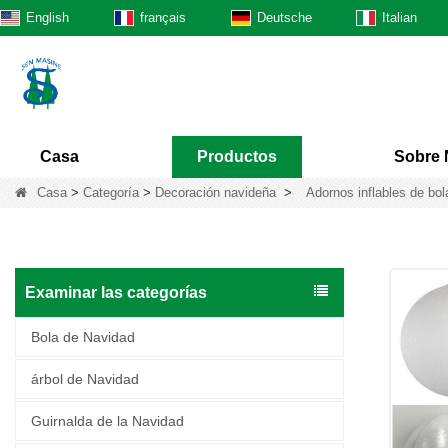
English
français
Deutsche
Italian
Casa
Productos
Sobre 
Casa
>
Categoría
>
Decoración navideña
>
Adornos inflables de bo
Examinar las categorías
Bola de Navidad
árbol de Navidad
Guirnalda de la Navidad