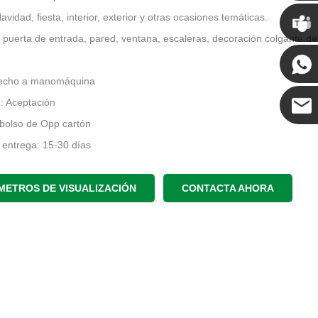
Chris
vidad, fiesta, interior, exterior y otras ocasiones temáticas.
: puerta de entrada, pared, ventana, escaleras, decoración colgante de
Kenny
echo a manomáquina
 Aceptación
bolso de Opp cartón
Coco
entrega: 15-30 días
origen: Guangdong, China
METROS DE VISUALIZACIÓN
CONTACTA AHORA