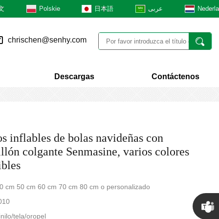
文
Polskie
日本語
عربى
Nederl
chrischen@senhy.com
Descargas
Contáctenos
s inflables de bolas navideñas con
llón colgante Senmasine, varios colores
ibles
0 cm 50 cm 60 cm 70 cm 80 cm o personalizado
010
inilo/tela/oropel