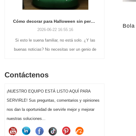
Cómo decorar para Halloween sin perder la cabeza (o el fin de semana)
Bola
2026-06-22 16:55:16
Si esto le suena familiar, no está solo. ¿Y las
Muchos c
buenas noticias? No necesitas ser un genio de
volviendo 
las manualidades ni gastar una fortuna para
navideñas 
que la decoración de Halloween de tu jardín
prácticas d
Contáctenos
delantero realmente destaque este año.
Papá Noel 
hasta fig
¡NUESTRO EQUIPO ESTÁ LISTO AQUÍ PARA
exhibidores
SERVIRLE! Sus preguntas, comentarios y opiniones
atiende a u
nos dan la oportunidad de servirle mejor y mejorar
Elegir la d
nuestras soluciones...
puede afect
navideñas y