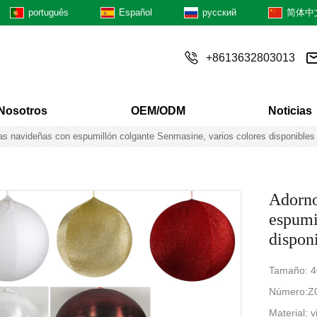
português
Español
русский
简体中
+8613632803013
Nosotros
OEM/ODM
Noticias
las navideñas con espumillón colgante Senmasine, varios colores disponibles
Adorno
espumi
dispon
Tamaño: 4
Número:Z
Material: v