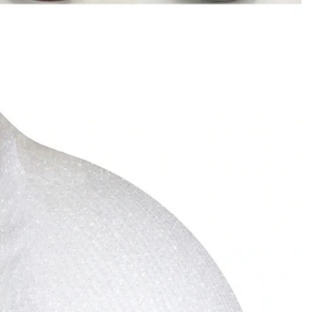
Cómo decorar calabazas artificiales para Halloween: una guía completa de estilos de imitación, espuma y cerámica
Árboles de Navidad de torre comercial gigantes personalizados para su lugar
2026-05-06 15:28:43