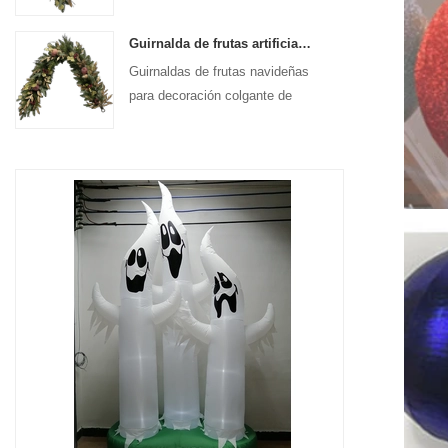
colgante de puerta de entrada
Guirnalda de frutas artificiales de Navidad Senmasine de 72 pulgadas para decoración colgante de chimenea y escaleras
Guirnaldas de frutas navideñas
para decoración colgante de
pared y puerta de entrada