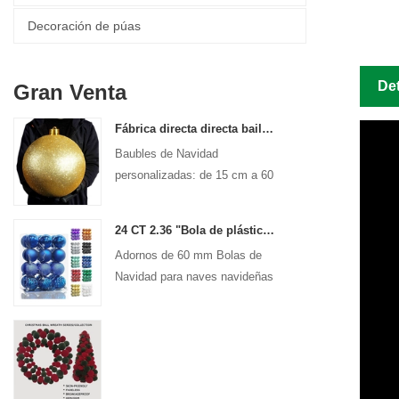
Decoración de púas
Det
Gran Venta
Fábrica directa directa baile de Navidad adornos grandes adornos 15 cm - 60 cm bolas de logotipo de Navidad
Baubles de Navidad
personalizadas: de 15 cm a 60
cm, ¡cualquier diseño!
24 CT 2.36 "Bola de plástico navideña para decoraciones de adornos colgantes Bolas inyectables para la fiesta de vacaciones decorativas
Adornos de 60 mm Bolas de
Navidad para naves navideñas
Decoración colgante