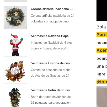
Corona artificial navideña Senmasine de 24 pulgadas con aguja de pino, piña, flor de pascua, bola roja, rama de bayas doradas
Corona artificial navideña de 24
pulgadas con aguja de pino,
Bola
piña, flor de pascua, bola roja,
rama de bayas doradas
Pers
Senmasine Navidad Papá Noel inflable volar Navidad inflables decoración vacaciones invierno interior al aire libre
nece
Inflables de Navidad de 4 pies,
5 pies y 6 pies, decoración
Acer
para vacaciones, invierno,
bomb
interior, exterior, Navidad, Papá
Senmasine Corona de cosecha de otoño de Acción de Gracias de 24 pulgadas con letrero de Hola, hojas de cosecha de otoño, lazo con patrón de calabaza y girasol
Noel inflable
una 
Corona de cosecha de otoño
libre
de Acción de Gracias de 24
pulgadas para decoración de
¡No 
otoño colgante de puerta
Senmasine botín de frutas navideñas de 26 pulgadas con lazos de cinta hojas de ramas artificiales de Pvc
delantera de pared
Botín de frutas navideñas de
26 pulgadas para decoración