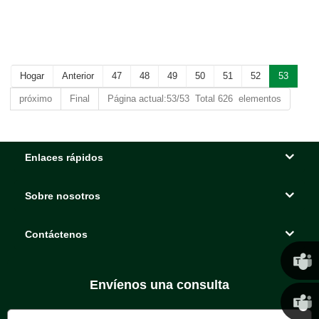
artificiales luces claro
Hogar
Anterior
47
48
49
50
51
52
53
próximo
Final
Página actual:53/53 Total 626 elementos
Enlaces rápidos
Sobre nosotros
Contáctenos
Envíenos una consulta
Chris