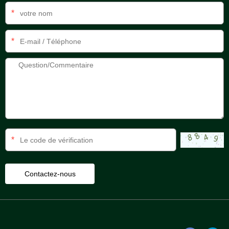
*
*
*