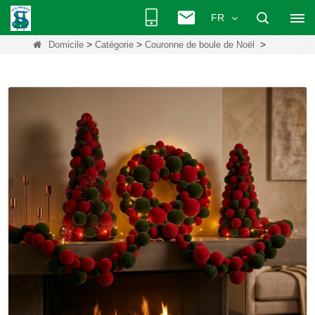
FR
>
>
>
Domicile
Catégorie
Couronne de boule de Noël