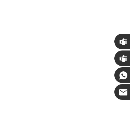
Come decorare zucche artificiali per Halloween: una guida completa agli stili finti, in schiuma e in ceramica
Alberi di Natale giganti personalizzati per torri commerciali per la tua sede
37:50
2026-05-06 15:28:43
Chris
Kenny
Coco