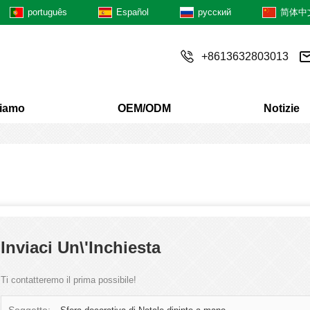
português
Español
русский
简体中
+8613632803013
siamo
OEM/ODM
Notizie
Inviaci Un\'inchiesta
Ti contatteremo il prima possibile!