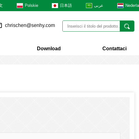
文
Polskie
日本語
عربى
Nederl
chrischen@senhy.com
Download
Contattaci