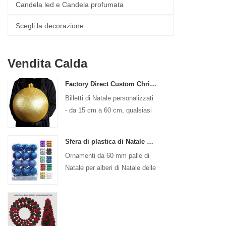
Candela led e Candela profumata
Scegli la decorazione
Vendita Calda
Factory Direct Custom Christmas Ball Big Ornaments grandi palline 15 cm - palline logo di Natale da 60 cm
Billetti di Natale personalizzati
- da 15 cm a 60 cm, qualsiasi
design!
Sfera di plastica di Natale da 24 ct 2,36 "per decorazioni per ornamenti appesi a sfere per un bambino decorativo per le vacanze
Ornamenti da 60 mm palle di
Natale per alberi di Natale delle
vacanze Decorazione sospesa