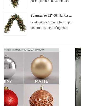
pollici per la decorazione da
appendere alla porta d'ingresso
Senmasine 72'' Ghirlanda di frutta artificiale di Natale per la decorazione da appendere al camino delle scale
Ghirlande di frutta natalizie per
decorare la porta d'ingresso