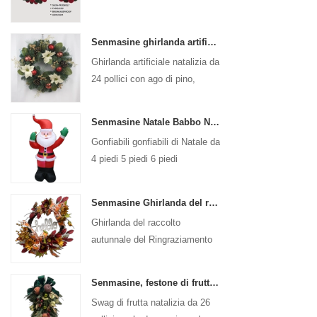
Senmasine ghirlanda artificiale natalizia da 24 pollici con ago di pino pigna stella di Natale palla rossa bacche dorate ramo
Ghirlanda artificiale natalizia da
24 pollici con ago di pino,
pigna, stella di Natale, palla
rossa, ramo di bacche dorate
Senmasine Natale Babbo Natale Gonfiabile Gonfiabile Gonfiabili di Natale Decorazione Vacanza Inverno Interno Esterno
Gonfiabili gonfiabili di Natale da
4 piedi 5 piedi 6 piedi
Decorazione Vacanza Inverno
Interno Esterno Natale Babbo
Senmasine Ghirlanda del raccolto autunnale del Ringraziamento da 24 pollici con cartello di saluto Foglie del raccolto autunnale Girasole con fiocco a forma di zucca
Natale gonfiabile
Ghirlanda del raccolto
autunnale del Ringraziamento
da 24 pollici per la decorazione
autunnale appesa alla porta
Senmasine, festone di frutta natalizia da 26 pollici con fiocchi di nastro, foglie di rami in PVC artificiale
d'ingresso
Swag di frutta natalizia da 26