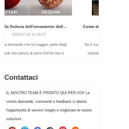
Guida alla finitura dell'ornamento della palla di Natale: lucido, opaco, glitterato, perlato, satinato e altro
Come decorare per Halloween senza perdere la testa (o il fine settimana)
2026-06-22 16:55:16
egli
Se ti suona familiare, non sei solo. E la buona
Molti a
 è
notizia? Non è necessario essere un genio
alle n
e su
dell'artigianato o spendere una fortuna per far
sono a
La
risaltare l'arredamento di Halloween del tuo
espo
Contattaci
ina
giardino quest'anno.
vintage 
torie
e ai gi
IL NOSTRO TEAM È PRONTO QUI PER VOI! Le
tosa.
ser
vostre domande, commenti e feedback ci danno
o dei
Sceglie
l'opportunità di servirvi meglio e migliorare le nostre
nze
può ave
soluzioni...
rsi
nataliz