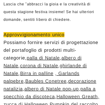
Lascia che "abbracci la gioia e la creatività di
questa stagione festiva insieme! Se hai ulteriori
domande, sentiti libero di chiedere.
Approvvigionamento unico
Possiamo fornire servizi di progettazione
del portafoglio di prodotti multi-
categorie,
palla di Natale
,
albero di
Natale
,
corona di Natale
,
ghirlande di
Natale
,
Birra in palline
, Garlands
palpebre
,
Baubles Conetree
,
decorazione
natalizia
,
albero di Natale pop-up
,
palla a
specchio da discoteca
,
Halloween Greath,
zucca di Halloween
,
Pumpkin del raccolto