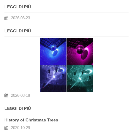
allontanando dalle finiture fredde e lucide e si stanno orientando verso
LEGGI DI PIÙ
un aspetto più morbido ed elegante: ornamenti di palline di Natale in
velluto.
2026-03-23
LEGGI DI PIÙ
2026-03-18
LEGGI DI PIÙ
History of Christmas Trees
2020-10-29