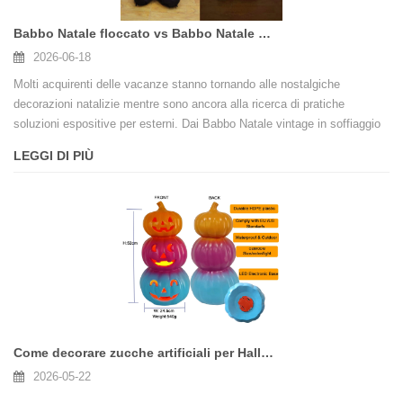
Babbo Natale floccato vs Babbo Natale soffiato vs Babbo Natale gonfiabile: guida completa all'acquisto per il 2026
2026-06-18
Molti acquirenti delle vacanze stanno tornando alle nostalgiche
decorazioni natalizie mentre sono ancora alla ricerca di pratiche
soluzioni espositive per esterni. Dai Babbo Natale vintage in soffiaggio
alle morbide figure floccate e ai giganteschi espositori gonfiabili, ogni
LEGGI DI PIÙ
stile serve un diverso segmento di clientela. Scegliere la giusta
decorazione di Babbo Natale può avere un impatto significativo sulle
vendite natalizie e sulla soddisfazione dei consumatori.
Come decorare zucche artificiali per Halloween: una guida completa agli stili finti, in schiuma e in ceramica
2026-05-22