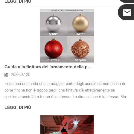
LEGGI DI PIÙ
quattro tipi principali: PVC, PE, Aghi di pino e Misti, in modo che tu
possa fare una scelta intelligente per il tuo mercato e i tuoi clienti.
Coco
Guida alla finitura dell'ornamento della palla di Natale: lucido, opaco, glitterato, perlato, satinato e altro
2026-07-20
Ecco una domanda che la maggior parte degli acquirenti non pensa di
porre finché non è troppo tardi: che finitura c'è effettivamente su
quell'ornamento? La forma è la stessa. La dimensione è la stessa. Ma
metti una pallina lucida accanto a una opaca e raccontano storie
LEGGI DI PIÙ
completamente diverse. Si urla energia festosa. L'altro sussurra un
lusso tranquillo. Nessuno dei due è sbagliato: funzionano solo per
stanze diverse, acquirenti diversi e momenti diversi della stagione.