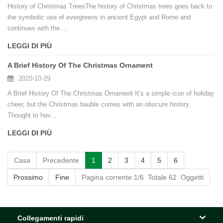
History of Christmas TreesThe history of Christmas trees goes back to
the symbolic use of evergreens in ancient Egypt and Rome and
continues with the ...
LEGGI DI PIÙ
A Brief History Of The Christmas Ornament
2020-10-29
A Brief History Of The Christmas Ornament It’s a simple icon of holiday
cheer, but the Christmas bauble comes with an obscure history.
Thought to hav...
LEGGI DI PIÙ
Casa
Precedente
1
2
3
4
5
6
Prossimo
Fine
Pagina corrente:1/6 Totale 62 Oggetti
Collegamenti rapidi