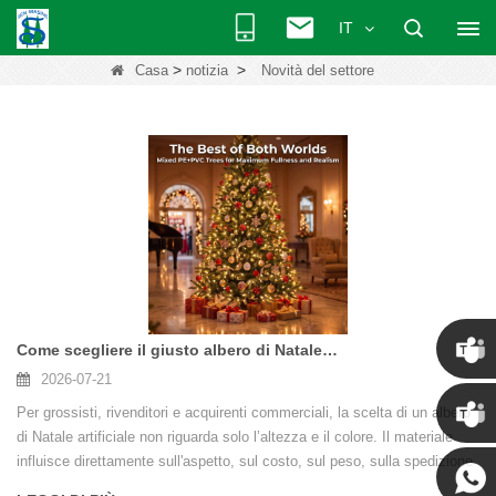
IT
>
>
Casa
notizia
Novità del settore
Come scegliere il giusto albero di Natale artificiale: una guida per l'acquisto all'ingrosso di PVC, PE, aghi di pino e materiali misti
2026-07-21
Chris
Per grossisti, rivenditori e acquirenti commerciali, la scelta di un albero
di Natale artificiale non riguarda solo l’altezza e il colore. Il materiale
influisce direttamente sull'aspetto, sul costo, sul peso, sulla spedizione
Kenny
e sul prezzo di vendita finale dell'albero. Questa guida suddivide i