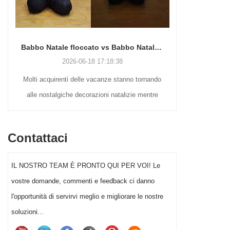
Babbo Natale floccato vs Babbo Natale soffiato vs Babbo Natale gonfiabile: guida completa all'acquisto per il 2026
2026-06-18 17:18:38
Molti acquirenti delle vacanze stanno tornando
alle nostalgiche decorazioni natalizie mentre
sono ancora alla ricerca di pratiche soluzioni
espositive per esterni. Dai Babbo Natale
Contattaci
vintage in soffiaggio alle morbide figure floccate
e ai giganteschi espositori gonfiabili, ogni stile
IL NOSTRO TEAM È PRONTO QUI PER VOI! Le
serve un diverso segmento di clientela.
vostre domande, commenti e feedback ci danno
Scegliere la giusta decorazione di Babbo Natale
l'opportunità di servirvi meglio e migliorare le nostre
può avere un impatto significativo sulle vendite
soluzioni...
natalizie e sulla soddisfazione dei consumatori.