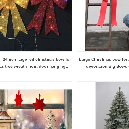
h 24inch large led christmas bow for
Large Christmas bow for 
s tree wreath front door hanging
decoration Big Bows 
decoration
hanging 60*