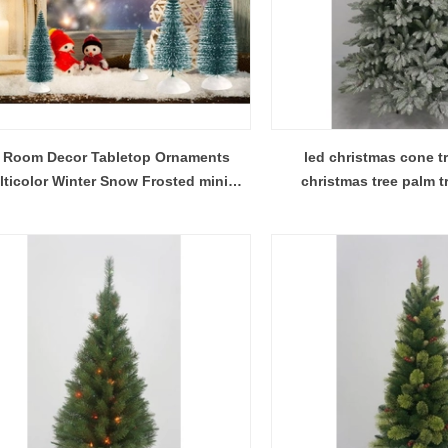
 Room Decor Tabletop Ornaments
led christmas cone tr
ticolor Winter Snow Frosted mini
christmas tree palm t
el Christmas bottle brush trees with
decoratio
Wood Base