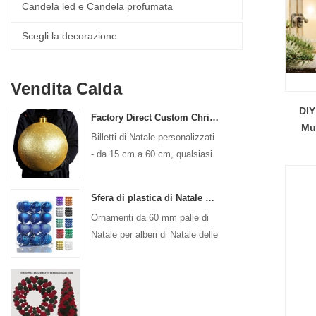
Candela led e Candela profumata
Scegli la decorazione
Vendita Calda
DIY
Factory Direct Custom Christmas Ball Big Ornaments grandi palline 15 cm - palline logo di Natale da 60 cm
Mul
Billetti di Natale personalizzati
briss
- da 15 cm a 60 cm, qualsiasi
design!
Sfera di plastica di Natale da 24 ct 2,36 "per decorazioni per ornamenti appesi a sfere per un bambino decorativo per le vacanze
Ornamenti da 60 mm palle di
Natale per alberi di Natale delle
vacanze Decorazione sospesa