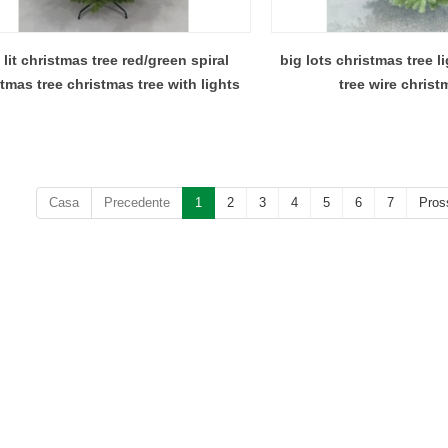
 lit christmas tree red/green spiral
big lots christmas tree 
tmas tree christmas tree with lights
tree wire christ
Casa
Precedente
1
2
3
4
5
6
7
Pros