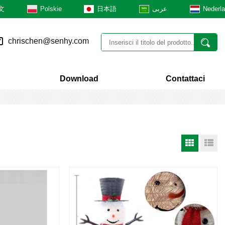
文
Polskie
日本語
عربى
Nederl
chrischen@senhy.com
Download
Contattaci