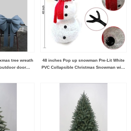
xmas tree wreath
48 inches Pop up snowman Pre-Lit White
outdoor door
PVC Collapsible Christmas Snowman with
75cm
Top Hat and 8 Built-in C7 Bulbs