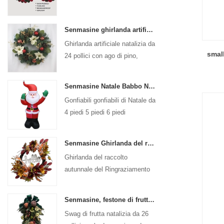
Senmasine ghirlanda artificiale natalizia da 24 pollici con ago di pino pigna stella di Natale palla rossa bacche dorate ramo
Ghirlanda artificiale natalizia da
small
24 pollici con ago di pino,
pigna, stella di Natale, palla
rossa, ramo di bacche dorate
Senmasine Natale Babbo Natale Gonfiabile Gonfiabile Gonfiabili di Natale Decorazione Vacanza Inverno Interno Esterno
Gonfiabili gonfiabili di Natale da
4 piedi 5 piedi 6 piedi
Decorazione Vacanza Inverno
Interno Esterno Natale Babbo
Senmasine Ghirlanda del raccolto autunnale del Ringraziamento da 24 pollici con cartello di saluto Foglie del raccolto autunnale Girasole con fiocco a forma di zucca
Natale gonfiabile
Ghirlanda del raccolto
autunnale del Ringraziamento
da 24 pollici per la decorazione
autunnale appesa alla porta
Senmasine, festone di frutta natalizia da 26 pollici con fiocchi di nastro, foglie di rami in PVC artificiale
d'ingresso
Swag di frutta natalizia da 26