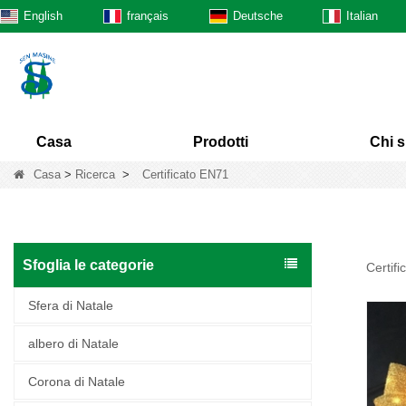
English
français
Deutsche
Italian
Casa
Prodotti
Chi 
Casa
>
Ricerca
>
Certificato EN71
Sfoglia le categorie
Certif
Sfera di Natale
albero di Natale
Corona di Natale