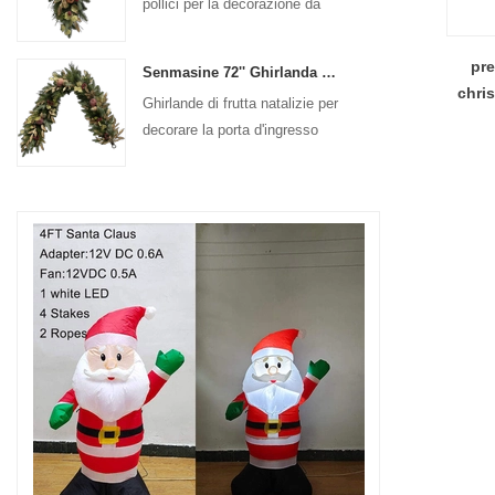
pollici per la decorazione da
appendere alla porta d'ingresso
pre
Senmasine 72'' Ghirlanda di frutta artificiale di Natale per la decorazione da appendere al camino delle scale
chris
Ghirlande di frutta natalizie per
decorare la porta d'ingresso