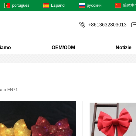
português
Español
русский
简体中
+8613632803013
siamo
OEM/ODM
Notizie
icato EN71