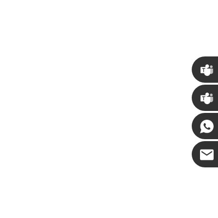
Alberi di Natale giganti personalizzati per torri commerciali per la tua sede
2026-04-27 14:19:58
Chris
Kenny
Coco