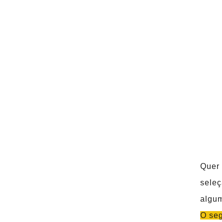
Quer 
seleç
algum
O seg