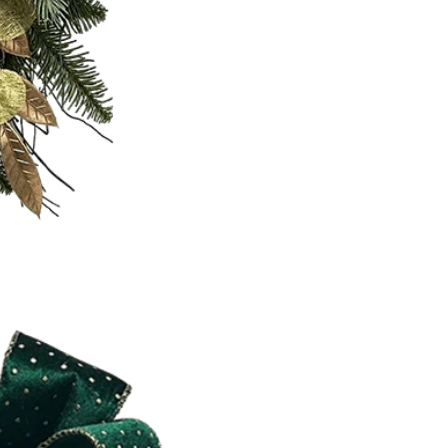
Como decorar abóboras artificiais para o Halloween: um guia completo para estilos falsos, de espuma e de cerâmica
Árvores de Natal de torre comercial gigante personalizadas para o seu local
2026-05-06 15:28:43