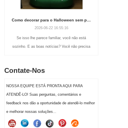
Como decorar para o Halloween sem perder a cabeça (ou o fim de semana)
2026-06-22 16:55:16
Se isso lhe parece familiar, você não está
Muitos comp
sozinho. E as boas notícias? Você não precisa
às nostálgic
ser um gênio do artesanato ou gastar uma
ainda procur
fortuna para fazer com que a decoração de
ao ar liv
Contate-Nos
Halloween do seu jardim realmente se destaque
soprados até 
este ano.
displays infl
NOSSA EQUIPE ESTÁ PRONTA AQUI PARA
a um segment
ATENDÊ-LO! Suas perguntas, comentários e
a decoração 
feedback nos dão a oportunidade de atendê-lo melhor
significativa
e melhorar nossas soluções...
sa