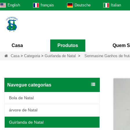
English
français
Deutsche
Italian
Casa
Produtos
Quem 
Casa
>
Categoria
>
Guirlanda de Natal
>
Senmasine Ganhos de frutas
Navegue categorias
Bola de Natal
árvore de Natal
Guirlanda de Natal