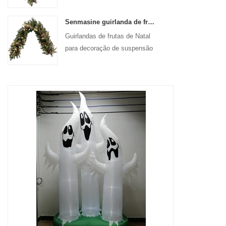
de suspensão da porta da
frente
Senmasine guirlanda de frutas artificiais de Natal de 72 '' para decoração suspensa de lareira de escadas
Guirlandas de frutas de Natal
para decoração de suspensão
de porta de parede