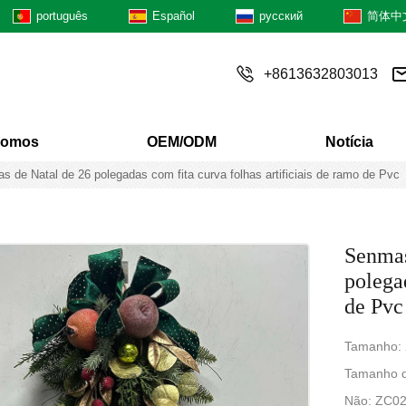
português
Español
русский
简体中
+8613632803013
Somos
OEM/ODM
Notícia
 de Natal de 26 polegadas com fita curva folhas artificiais de ramo de Pvc
Senmas
polegad
de Pvc
Tamanho: 
Tamanho d
Não: ZC0