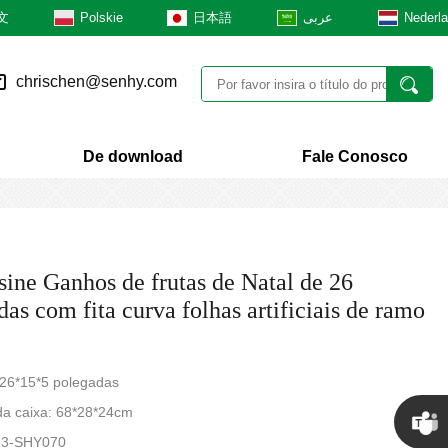
文
Polskie
日本語
عربى
Nederl
chrischen@senhy.com
De download
Fale Conosco
ine Ganhos de frutas de Natal de 26
as com fita curva folhas artificiais de ramo
26*15*5 polegadas
a caixa: 68*28*24cm
23-SHY070