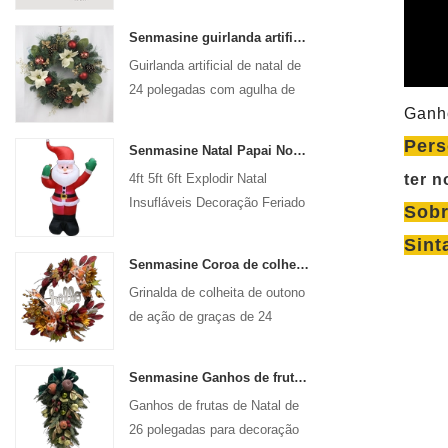
Senmasine guirlanda artificial de natal de 24 polegadas com agulha de pinho, pinha, poinsétia, bola vermelha, ramo de frutas douradas
Guirlanda artificial de natal de
24 polegadas com agulha de
Ganho
pinho, poinsétia, bola
vermelha, ramo de frutas
Pers
Senmasine Natal Papai Noel Inflável Explodir Xmas Decoração Inflável Feriado Inverno Interior Ao Ar Livre
douradas
4ft 5ft 6ft Explodir Natal
ter 
Insufláveis ​​Decoração Feriado
Sobr
Inverno Interior Ao Ar Livre
Sint
Natal Papai Noel Inflável
Senmasine Coroa de colheita de outono de ação de graças de 24 polegadas com sinal de Olá colheita de outono folhas girassol padrão de abóbora arco
Grinalda de colheita de outono
de ação de graças de 24
polegadas para porta frontal de
parede pendurada decoração
Senmasine Ganhos de frutas de Natal de 26 polegadas com fita curva folhas artificiais de ramo de Pvc
de outono
Ganhos de frutas de Natal de
26 polegadas para decoração