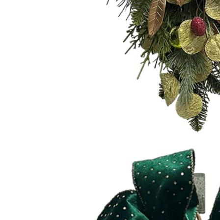
Papai Noel flocado vs Papai Noel soprado vs Papai Noel inflável: guia completo do comprador para 2026
2026-06-18 17:18:38
2026-05-22 15:37:50
radores de férias estão voltando
as decorações de Natal, enquanto
am soluções práticas de exibição
re. Desde papais noéis vintage
figuras flocadas de toque suave e
áveis ​​gigantes, cada estilo atende
o de clientes diferente. Escolher
certa do Papai Noel pode impactar
mente as vendas de fim de ano e a
tisfação do consumidor.