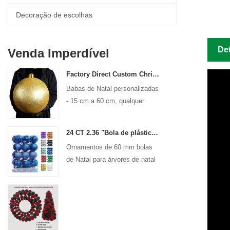
Decoração de escolhas
De
Venda Imperdível
Factory Direct Custom Christmas Ball Big Ornaments Grandes Bautos 15 cm - 60 cm de logotipo de Xmas
Babas de Natal personalizadas
- 15 cm a 60 cm, qualquer
design!
24 CT 2.36 "Bola de plástico de Natal para decoração de ornamento pendurado Bolas de férias de Bolas de Bolas de Bolas Decorativas
Ornamentos de 60 mm bolas
de Natal para árvores de natal
de férias decoração de pendura