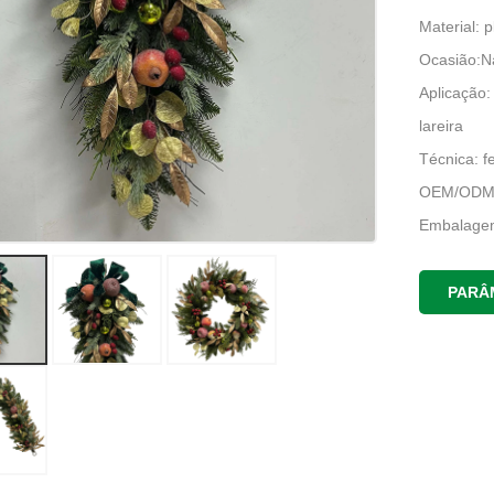
Material: 
Ocasião:Nat
Aplicação:
lareira
Técnica: f
OEM/ODM:
Embalagem
Prazo de e
Local de 
PARÂ