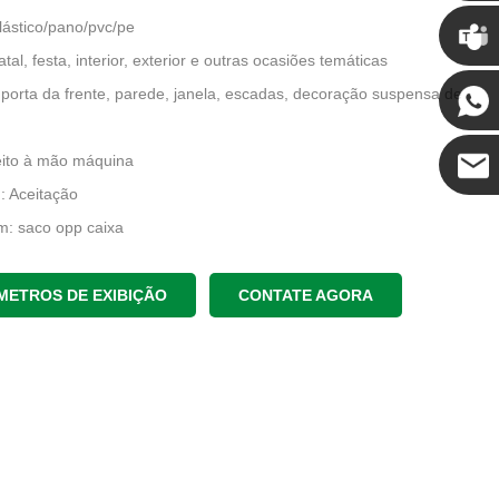
Chris
plástico/pano/pvc/pe
al, festa, interior, exterior e outras ocasiões temáticas
Kenny
 porta da frente, parede, janela, escadas, decoração suspensa de
eito à mão máquina
 Aceitação
Coco
: saco opp caixa
ntrega: 15-30 dias
origem: Guangdong, China
METROS DE EXIBIÇÃO
CONTATE AGORA