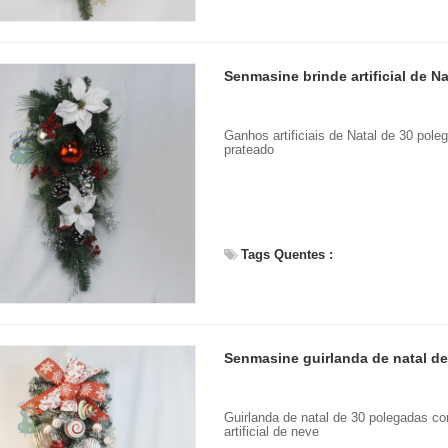
Papai Noel flocado vs Papai Noel soprado vs Papai Noel inflável: guia completo do comprador para 2026
2026-06-18 17:18:38
2026-05-22 15:37:50
radores de férias estão voltando
Ganhos artificiais de Natal de 30 pole
prateado
as decorações de Natal, enquanto
am soluções práticas de exibição
re. Desde papais noéis vintage
figuras flocadas de toque suave e
Tags Quentes :
áveis ​​gigantes, cada estilo atende
o de clientes diferente. Escolher
certa do Papai Noel pode impactar
mente as vendas de fim de ano e a
tisfação do consumidor.
Guirlanda de natal de 30 polegadas co
artificial de neve