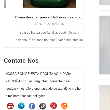
Como decorar para o Halloween sem perder a cabeça (ou o fim de semana)
2026-06-22 16:55:16
Se isso lhe parece familiar, você não está
Muitos comp
sozinho. E as boas notícias? Você não precisa
às nostálgic
ser um gênio do artesanato ou gastar uma
ainda procur
fortuna para fazer com que a decoração de
ao ar liv
Contate-Nos
Halloween do seu jardim realmente se destaque
soprados até 
este ano.
displays infl
NOSSA EQUIPE ESTÁ PRONTA AQUI PARA
a um segment
ATENDÊ-LO! Suas perguntas, comentários e
a decoração 
feedback nos dão a oportunidade de atendê-lo melhor
significativa
e melhorar nossas soluções...
sa