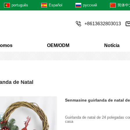
português
Español
русский
简体中
+8613632803013
Somos
OEM/ODM
Notícia
anda de Natal
Guirlanda de natal de 24 polegadas com
casa