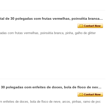
Como decorar abóboras artificiais para o Halloween: um guia completo para estilos falsos, de espuma e de cerâmica
Árvores de Natal de torre comercial gigante personalizadas para o seu local
Senmasine brinde artificial de Natal de 30 polegadas com frutas vermelhas, poinsétia branca, pinha, tira de glitter, ramo
2026-05-06 15:28:43
gadas com frutas vermelhas, poinsétia branca, pinha, galho de glitter
Senmasine guirlanda de natal de 30 polegadas com enfeites de doces, bola de floco de neve, arcos, pinhas, ramo de pvc artificial de neve
m enfeites de doces, bola de floco de neve, arcos, pinhas, ramo de pvc