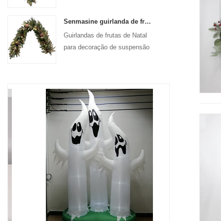
de suspensão da porta da
frente
Senmasine guirlanda de frutas artificiais de Natal de 72 '' para decoração suspensa de lareira de escadas
Guirlandas de frutas de Natal
para decoração de suspensão
de porta de parede