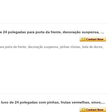
Senmasine guirlandas de natal de 24 polegadas para porta da frente, decoração suspensa, pinhas mistas, bola de doces, arcos de floco de neve
ara porta da frente, decoração suspensa, pinhas mistas, bola de doces,
Senmasine guirlanda de natal de luxo de 24 polegadas com pinhas, frutas vermelhas, sinos, arco xadrez, agulha de pinheiro