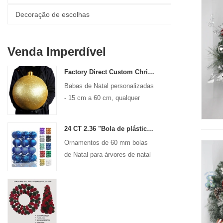
Decoração de escolhas
Venda Imperdível
Factory Direct Custom Christmas Ball Big Ornaments Grandes Bautos 15 cm - 60 cm de logotipo de Xmas
Babas de Natal personalizadas
- 15 cm a 60 cm, qualquer
design!
24 CT 2.36 "Bola de plástico de Natal para decoração de ornamento pendurado Bolas de férias de Bolas de Bolas de Bolas Decorativas
Ornamentos de 60 mm bolas
de Natal para árvores de natal
de férias decoração de pendura