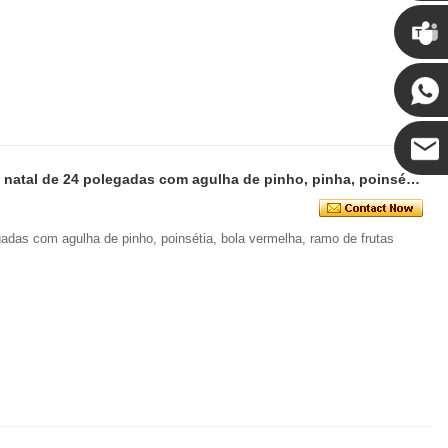
Chris
Kenny
Senmasine guirlanda artificial de natal de 24 polegadas com agulha de pinho, pinha, poinsétia, bola vermelha, ramo de frutas douradas
Coco
legadas com agulha de pinho, poinsétia, bola vermelha, ramo de frutas