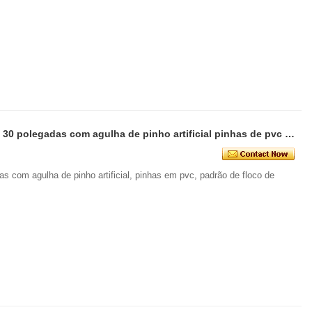
Senmasine guirlanda de natal de 30 polegadas com agulha de pinho artificial pinhas de pvc padrão de floco de neve arcos sino
as com agulha de pinho artificial, pinhas em pvc, padrão de floco de