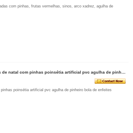
gadas com pinhas, frutas vermelhas, sinos, arco xadrez, agulha de
Senmasine 30 polegadas brindes de natal com pinhas poinsétia artificial pvc agulha de pinheiro bola de enfeites vermelhos
nhas poinsétia artificial pvc agulha de pinheiro bola de enfeites