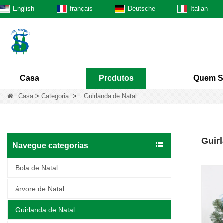
English
français
Deutsche
Italian
Casa
Produtos
Quem 
Casa
>
Categoria
>
Guirlanda de Natal
Guirl
Navegue categorias
Bola de Natal
árvore de Natal
Guirlanda de Natal