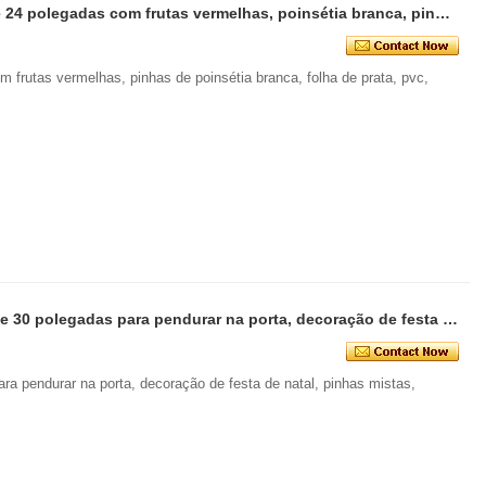
Senmasine guirlanda de Natal de 24 polegadas com frutas vermelhas, poinsétia branca, pinhas, folha de tira, pvc, ramo de agulha de pinheiro misto
 frutas vermelhas, pinhas de poinsétia branca, folha de prata, pvc,
Senmasine guirlandas de natal de 30 polegadas para pendurar na porta, decoração de festa de natal, pinhas mistas, enfeites de bola de doces
ra pendurar na porta, decoração de festa de natal, pinhas mistas,