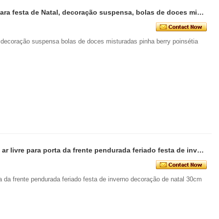
Senmasine guirlandas de natal para festa de Natal, decoração suspensa, bolas de doces misturadas, pinha, Berry, poinsétia
al decoração suspensa bolas de doces misturadas pinha berry poinsétia
Senmasine guirlanda de natal ao ar livre para porta da frente pendurada feriado festa de inverno decoração de natal 30cm 40cm
rta da frente pendurada feriado festa de inverno decoração de natal 30cm