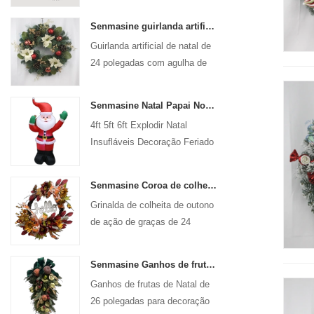
Senmasine guirlanda artificial de natal de 24 polegadas com agulha de pinho, pinha, poinsétia, bola vermelha, ramo de frutas douradas
Guirlanda artificial de natal de
24 polegadas com agulha de
pinho, poinsétia, bola
vermelha, ramo de frutas
Senmasine Natal Papai Noel Inflável Explodir Xmas Decoração Inflável Feriado Inverno Interior Ao Ar Livre
douradas
4ft 5ft 6ft Explodir Natal
Insufláveis ​​Decoração Feriado
Inverno Interior Ao Ar Livre
Natal Papai Noel Inflável
Senmasine Coroa de colheita de outono de ação de graças de 24 polegadas com sinal de Olá colheita de outono folhas girassol padrão de abóbora arco
Grinalda de colheita de outono
de ação de graças de 24
polegadas para porta frontal de
parede pendurada decoração
Senmasine Ganhos de frutas de Natal de 26 polegadas com fita curva folhas artificiais de ramo de Pvc
de outono
Ganhos de frutas de Natal de
26 polegadas para decoração