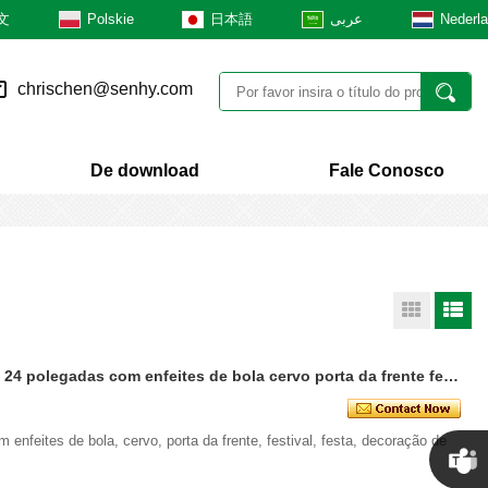
文
Polskie
日本語
عربى
Nederl
chrischen@senhy.com
De download
Fale Conosco
Senmasine guirlanda de natal de 24 polegadas com enfeites de bola cervo porta da frente festival festa decoração de casa
 enfeites de bola, cervo, porta da frente, festival, festa, decoração de