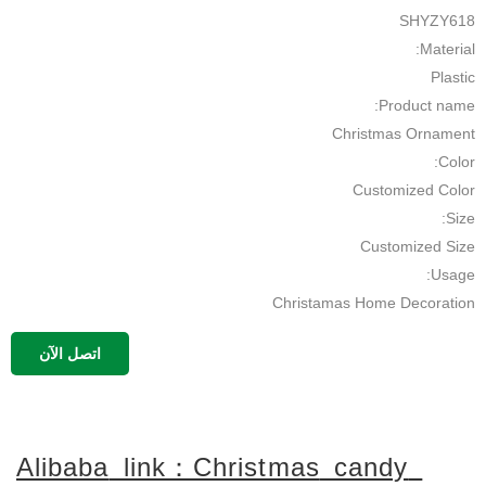
SHYZY618
Material:
Plastic
Product name:
Christmas Ornament
Color:
Customized Color
Size:
Customized Size
Usage:
Christamas Home Decoration
Name:
اتصل الآن
christmas candy
MOQ:
500pcs
Application:
Alibaba
link：Christmas
candy
Chirstmas Decor