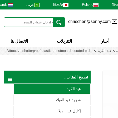
简
Polskie
日本語
عربى
lands
chrischen@senhy.com
أخبار
التنزيلات
الاتصال بنا
ة
>
عيد الكرة
>
Attractive shatterproof plastic christmas decorated ball
تصفح الفئات..
عيد الكرة
شجرة عيد الميلاد
إكليل عيد الميلاد