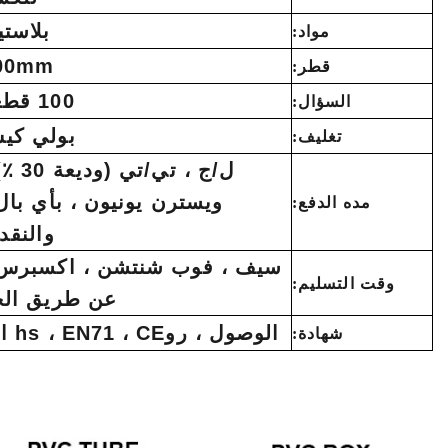
بلاستي
مواد:
600mm
قطر:
100 قطعه
السؤال:
بولي كي
تغليف:
ل/ج ، تي/تي (و
ويسترن يونيون ، بأي بال
مده الدفع:
والنقد
سيف ، فوب شنتشن ، اكسبرس 
وقت التسليم:
عن طريق الج
الوصول ، روhs ، EN71 ، CE الخ
شهادة: