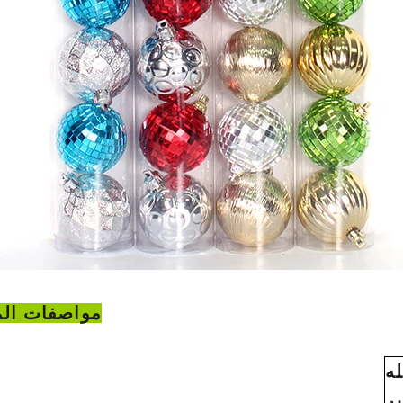
مواصفات الم
له
ر