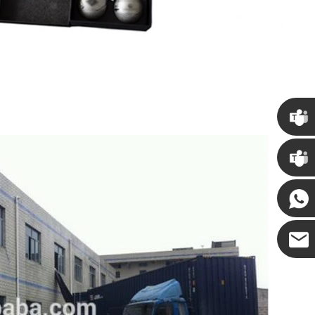
كريس
كيني
كوكو