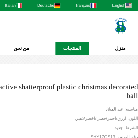
Italian
Deutsche
français
English
منزل
المنتجات
من نحن
active shatterproof plastic christmas decorated
ball
مناسبه: عيد الميلاد
اللون: ازرق/احمر/فضي/اخضر/ذهبي
الشرط: جديد
رقم الصنف: SHY17GS13