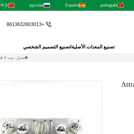
体中文
русский
Español
português
+8613632803013
تصنيع المعدات الأصلية/تصنيع التصميم الشخصي
منزل، بيت
>
فئ
Attr