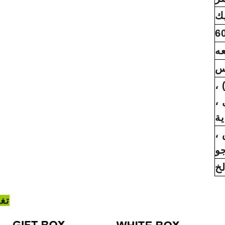
ك
س
ديعة 30 ٪) ،
 ،
ية
،
و
تغ