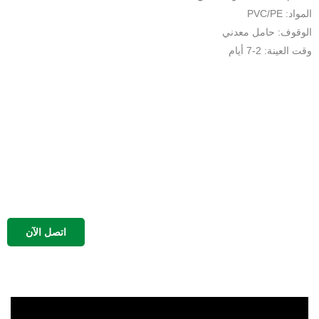
المواد: PVC/PE
الوقوف: حامل معدني
وقت العينة: 2-7 أيام
اتصل الآن