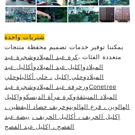
شتريات واحدة
يمكننا توفير خدمات تصميم محفظة منتجات
متعددة الفئات ،
كرة عيد الميلاد
و
شجرة عيد
الميلاد
و
إكليل عيد الميلاد
و
أكاليل عيد
الميلاد
و
حلي إكليل
، حلي أكاليل
و
حلي
Conetree
و
زخرفة عيد الميلاد
و
شجرة عيد
الميلاد المنبثقة
و
كرة مرآة الديسكو
و
إكليل
الهالوين ، قرع الهالوين
و
خريف حصاد اليقطين ،
إكليل الخريف ، أكاليل الخريف ،
بيضة عيد
الفصح ، إكليل عيد الفصح