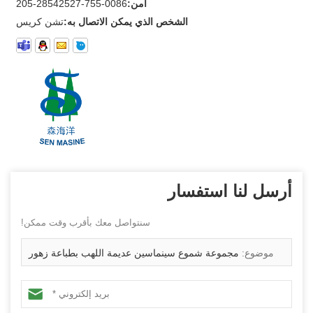
أمن:
0086-755-28542527-205
الشخص الذي يمكن الاتصال به:
تشن كريس
أرسل لنا استفسار
سنتواصل معك بأقرب وقت ممكن!
موضوع:
مجموعة شموع سينماسين عديمة اللهب بطباعة زهور
غزال