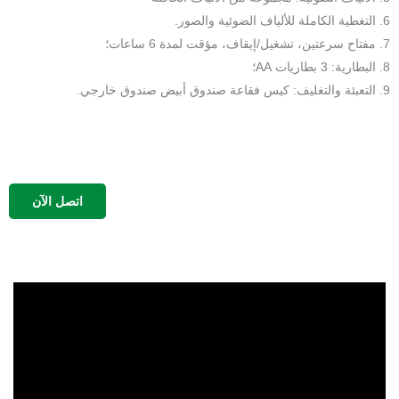
6. التغطية الكاملة للألياف الضوئية والصور.
7. مفتاح سرعتين، تشغيل/إيقاف، مؤقت لمدة 6 ساعات؛
8. البطارية: 3 بطاريات AA؛
9. التعبئة والتغليف: كيس فقاعة صندوق أبيض صندوق خارجي.
اتصل الآن