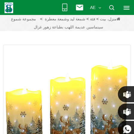
AE
>
>
>
منزل، بيت
فئة
شمعة ليد وشمعة معطرة
مجموعة شموع
سينماسين عديمة اللهب بطباعة زهور غزال
كريس
كيني