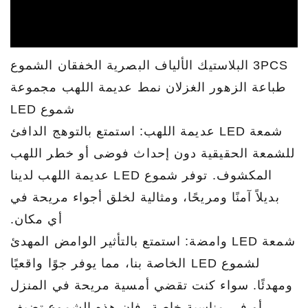
3PCS البلاستيك الألياف البصرية الخفقان الشموع
طباعة الزهور الغزلان نمط عديمة اللهب مجموعة
شموع LED
شمعة LED عديمة اللهب: استمتع بالتوهج الدافئ
للشمعة الحقيقية دون إحداث فوضى أو خطر اللهب
المكشوف. توفر شموع LED عديمة اللهب لدينا
بديلاً آمنًا ومريحًا، ومثالية لخلق أجواء مريحة في
أي مكان.
شمعة LED وامضة: استمتع بالتأثير الوامض المهدئ
لشموع LED الخاصة بنا، مما يوفر جوًا واقعيًا
ومهدئًا. سواء كنت تقضي أمسية مريحة في المنزل
أو في مناسبة خاصة، فإن هذه الشموع تضيف