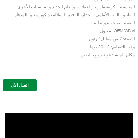
المناسبة: الكريسماس، والحفلات، والعام الجديد والمناسبات الأخرى
التطبيق: الباب الأمامي، الجدار، النافذة، السلالم، ديكور معلق للمدفأة
التقنية: صناعة يدوية آلة
OEM/ODM: مقبول
التعبئة: كيس مقابل كرتون
وقت التسليم: 15-30 يوما
مكان المنشأ: قوانغدونغ، الصين
اتصل الآن