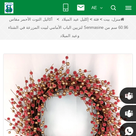
AE
>
>
>
منزل، بيت
فئة
إكليل عيد الميلاد
أكاليل التوت الأحمر مقاس
60.96 سم من Senmasine لتزيين الباب الأمامي لبيت المزرعة في الشتاء
وعيد الميلاد
كريس
كيني