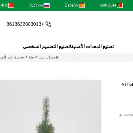
体中文
русский
Español
português
+8613632803013
تصنيع المعدات الأصلية/تصنيع التصميم الشخصي
منزل، بيت
>
فئة
>
شجرة عيد الميل
sma
موصي بها