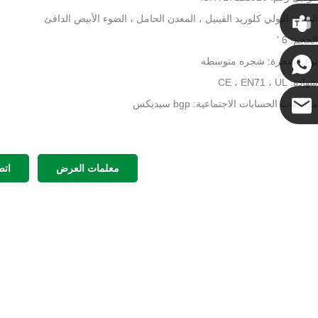
كريس
المادة: البولي كلوريد الفينيل ، المعدن الحامل ، الضوء الأبيض الدافئ
الحجم: 6 '
كيني
نوع الشجرة: شجره متوسطه
شهادة: CE ، EN71 ، UL
مراجعات الحسابات الاجتماعية: bgp سيديكس
كوكو
معلمات العرض
اتص