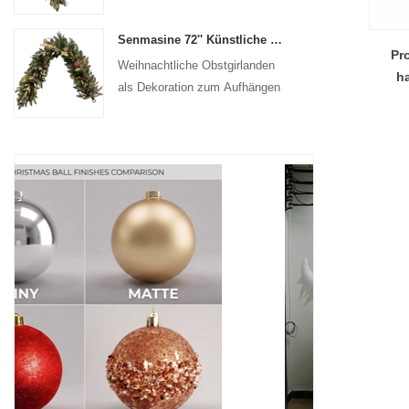
Senmasine 72'' Künstliche Weihnachtsfruchtgirlande für Treppen, Kamin, Hängedekoration
Pr
Weihnachtliche Obstgirlanden
h
als Dekoration zum Aufhängen
an der Haustür