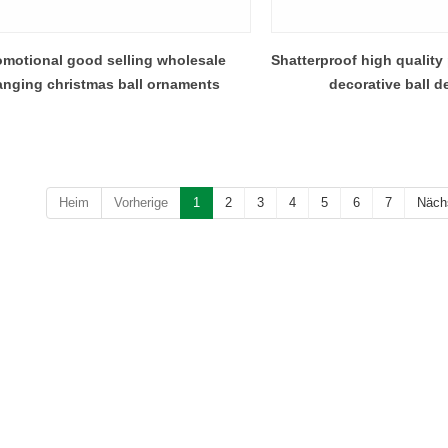
omotional good selling wholesale
Shatterproof high quality
anging christmas ball ornaments
decorative ball d
Heim
Vorherige
1
2
3
4
5
6
7
Näch