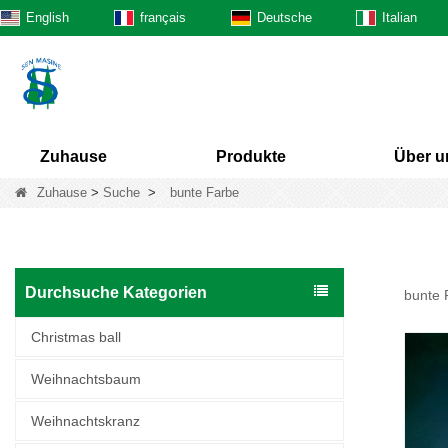
English
français
Deutsche
Italian
Zuhause
Produkte
Über u
Zuhause
>
Suche
>
bunte Farbe
Durchsuche Kategorien
bunte 
Christmas ball
Weihnachtsbaum
Weihnachtskranz