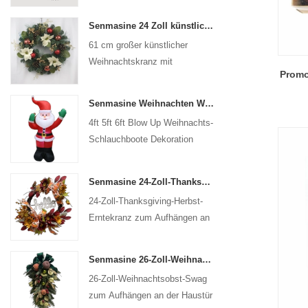
Senmasine 24 Zoll künstlicher Weihnachtskranz mit Tannennadel, Tannenzapfen, Weihnachtsstern, roter Kugel, goldenem Beerenzweig
61 cm großer künstlicher
Weihnachtskranz mit
Promo
Tannennadel, Tannenzapfen,
Weihnachtsstern, roter Kugel,
Senmasine Weihnachten Weihnachtsmann aufblasbar Blow Up Weihnachten Schlauchboote Dekoration Urlaub Winter Indoor Outdoor
goldenem Beerenzweig
4ft 5ft 6ft Blow Up Weihnachts-
Schlauchboote Dekoration
Urlaub Winter Indoor Outdoor
Weihnachten Weihnachtsmann
Senmasine 24-Zoll-Thanksgiving-Herbst-Ernte-Kranz mit „Hallo“-Schild, Herbst-Ernte-Blätter, Sonnenblumen-Kürbis-Muster, Schleife
aufblasbar
24-Zoll-Thanksgiving-Herbst-
Erntekranz zum Aufhängen an
der Wand, Haustür,
Herbstdekoration
Senmasine 26-Zoll-Weihnachtsobst-Swag mit Schleifen, künstlichen PVC-Zweigblättern
26-Zoll-Weihnachtsobst-Swag
zum Aufhängen an der Haustür