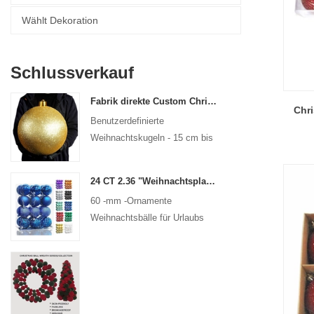
Wählt Dekoration
Schlussverkauf
Fabrik direkte Custom Christmas Ball Big Ornamente Große Kugeln 15 cm - 60 cm Weihnachts -Logo -Kugeln
Chri
Benutzerdefinierte
Weihnachtskugeln - 15 cm bis
60 cm, jedes Design!
24 CT 2.36 "Weihnachtsplastikball für hängende Ornamente Dekorationen Weihnachtsfleisch Bruchbällchen Urlaub Party Dekorative Dekorative
60 -mm -Ornamente
Weihnachtsbälle für Urlaubs
Weihnachtsbäume hängen
Dekoration