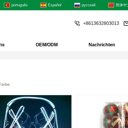
português
Español
русский
简体中
+8613632803013
ns
OEM/ODM
Nachrichten
Farbe