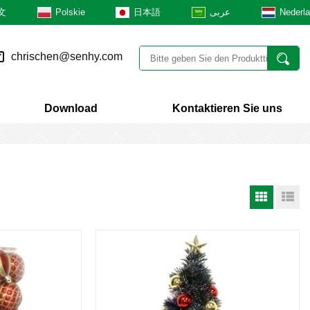
文
Polskie
日本語
عربى
Nederl
chrischen@senhy.com
Download
Kontaktieren Sie uns