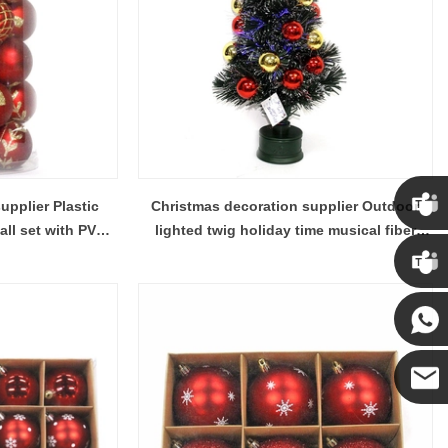
upplier Plastic
Christmas decoration supplier Outdoor
ll set with PVC
lighted twig holiday time musical fiber
Chris
ee decoration
optic christmas tree
Kenny
Coco