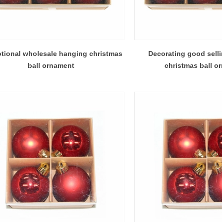
tional wholesale hanging christmas
Decorating good sell
ball ornament
christmas ball o