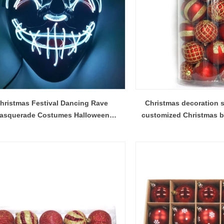
hristmas Festival Dancing Rave
Christmas decoration s
asquerade Costumes Halloween
customized Christmas ba
facemask led party mask
box for Christmas tr