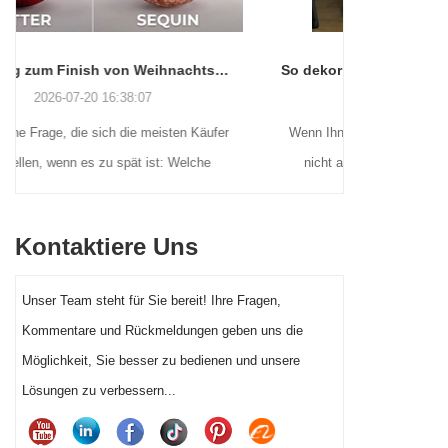
tfarben, mattiert und mehr
So dekorieren Sie für Halloween, ohne den Verstand (oder Ihr Wochenende) zu verlieren
2026-06-22 16:55:16
r
Wenn Ihnen das bekannt vorkommt, sind Sie
Viele Url
nicht allein. Und die gute Nachricht? Sie
Weihnacht
e
müssen kein handwerkliches Genie sein oder
dennoch 
n
ein Vermögen ausgeben, um Ihre Halloween-
Auß
Kontaktiere Uns
Vorgartendekoration dieses Jahr wirklich
Weihnach
hervorstechen zu lassen.
beflockt
Unser Team steht für Sie bereit! Ihre Fragen,
aufblasba
Kommentare und Rückmeldungen geben uns die
andere
Möglichkeit, Sie besser zu bedienen und unsere
richtig
Lösungen zu verbessern...
erheblich
Kun