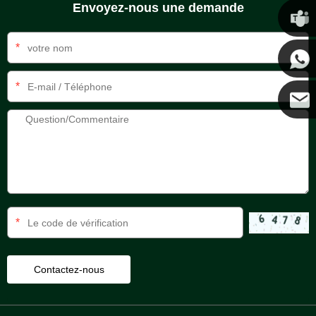
Envoyez-nous une demande
Chris
*
Kenny
*
Coco
*