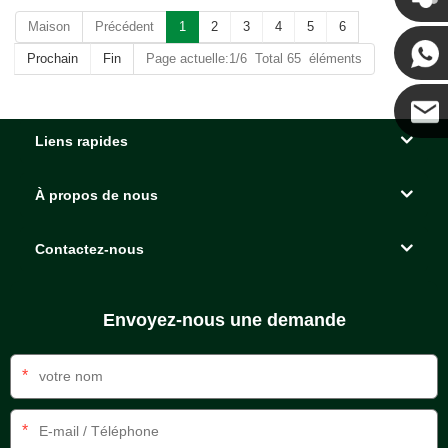
Maison
Précédent
1
2
3
4
5
6
Kenny
Prochain
Fin
Page actuelle:1/6 Total 65 éléments
Liens rapides
Coco
À propos de nous
Contactez-nous
Envoyez-nous une demande
*
*