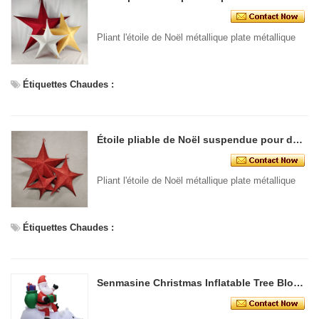
Pliant l'étoile de Noël métallique plate métallique
Étiquettes Chaudes :
Étoile pliable de Noël suspendue pour décoration murale de fête plusieurs couleurs disponibles étoiles brillantes
Pliant l'étoile de Noël métallique plate métallique
Étiquettes Chaudes :
Senmasine Christmas Inflatable Tree Blow Up Xmas Decoration Build-in Led Lights Indoor Outdoor Holiday Decorative - COPY - s7l9pf