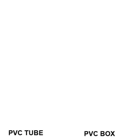
Comment décorer des citrouilles artificielles pour Halloween : un guide complet des styles en faux, mousse et céramique
Arbres de Noël de tour commerciale géante personnalisés pour votre lieu
2026-05-06 15:28:43