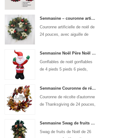
Senmasine – couronne artificielle de noël de 24 pouces, avec aiguille de pin, pomme de pin, poinsettia, boule rouge, branche de baies dorées
Couronne artificielle de noël de
24 pouces, avec aiguille de
pin, pomme de pin, poinsettia,
boule rouge, branche de baies
Senmasine Noël Père Noël Gonflable Blow Up Noël Gonflables Décoration Vacances Hiver Intérieur Extérieur
dorées
Gonflables de noël gonflables
de 4 pieds 5 pieds 6 pieds,
décoration de vacances d'hiver,
intérieur et extérieur, père noël
Senmasine Couronne de récolte d'automne de 24 pouces pour Thanksgiving avec signe Bonjour Feuilles de récolte d'automne Noeud à motif de citrouille de tournesol
gonflable
Couronne de récolte d'automne
de Thanksgiving de 24 pouces,
pour porte d'entrée murale
suspendue, décoration
Senmasine Swag de fruits de Noël de 26 pouces avec des arcs de ruban feuilles de branche artificielles en PVC
d'automne
Swag de fruits de Noël de 26