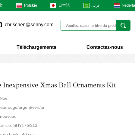
文
Polskie
日本語
عربى
Nederl
chrischen@senhy.com
Téléchargements
Contactez-nous
e Inexpensive Xmas Ball Ornaments Kit
 Noël
leu/rouge/argent/vert/or
: nouveau
article: SHY17GS13
s de boule: 40 cm