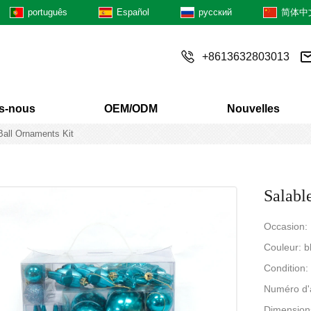
português
Español
русский
简体中
+8613632803013
s-nous
OEM/ODM
Nouvelles
all Ornaments Kit
Salabl
Occasion:
Couleur: b
Condition
Numéro d'
Dimension