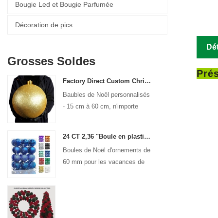
Bougie Led et Bougie Parfumée
Décoration de pics
Dét
Grosses Soldes
Prés
Factory Direct Custom Christmas Ball Big Ornaments grandes boules de 15 cm - 60 cm Boules de logo
Baubles de Noël personnalisés
- 15 cm à 60 cm, n'importe
quel design!
24 CT 2,36 "Boule en plastique de Noël pour suspendre décorations d'ornement
Boules de Noël d'ornements de
60 mm pour les vacances de
Noël.