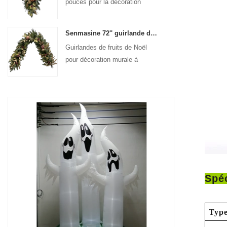
pouces pour la décoration
suspendue de la porte d'entrée
Senmasine 72'' guirlande de fruits de Noël artificiels pour décoration suspendue de cheminée d'escalier
Guirlandes de fruits de Noël
pour décoration murale à
suspendre pour porte d'entrée
Spéc
Type