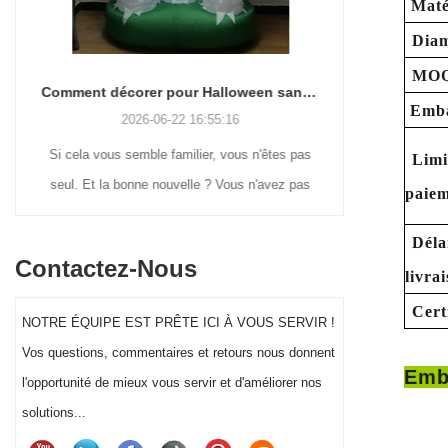
Maté
Diam
MOQ
Comment décorer pour Halloween sans perdre la tête (ou votre week-end)
Emba
2026-06-22 16:55:16
Si cela vous semble familier, vous n'êtes pas
De nomb
Limi
seul. Et la bonne nouvelle ? Vous n'avez pas
revienn
paiem
besoin d'être un génie de l'artisanat ou de
nostalgiques 
Déla
dépenser une fortune pour que la décoration
d’affichage e
Contactez-Nous
d'Halloween de votre cour se démarque
moulés par
livra
réellement cette année.
floquées dou
Cert
NOTRE ÉQUIPE EST PRÊTE ICI À VOUS SERVIR !
gonflables gé
Vos questions, commentaires et retours nous donnent
segment de cl
Emb
l'opportunité de mieux vous servir et d'améliorer nos
décoration d
solutions...
significatif