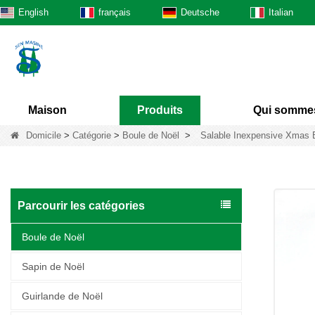
English
français
Deutsche
Italian
Maison
Produits
Qui somme
Domicile
>
Catégorie
>
Boule de Noël
>
Salable Inexpensive Xmas B
Parcourir les catégories
Boule de Noël
Sapin de Noël
Guirlande de Noël