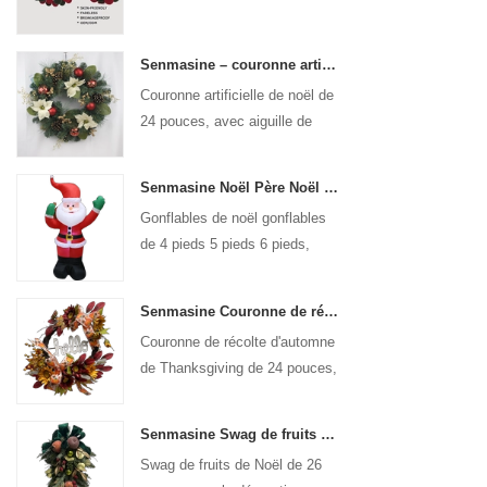
Senmasine – couronne artificielle de noël de 24 pouces, avec aiguille de pin, pomme de pin, poinsettia, boule rouge, branche de baies dorées
Couronne artificielle de noël de
24 pouces, avec aiguille de
pin, pomme de pin, poinsettia,
boule rouge, branche de baies
Senmasine Noël Père Noël Gonflable Blow Up Noël Gonflables Décoration Vacances Hiver Intérieur Extérieur
dorées
Gonflables de noël gonflables
de 4 pieds 5 pieds 6 pieds,
décoration de vacances d'hiver,
intérieur et extérieur, père noël
Senmasine Couronne de récolte d'automne de 24 pouces pour Thanksgiving avec signe Bonjour Feuilles de récolte d'automne Noeud à motif de citrouille de tournesol
gonflable
Couronne de récolte d'automne
de Thanksgiving de 24 pouces,
pour porte d'entrée murale
suspendue, décoration
Senmasine Swag de fruits de Noël de 26 pouces avec des arcs de ruban feuilles de branche artificielles en PVC
d'automne
Swag de fruits de Noël de 26