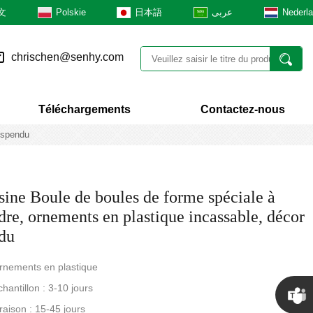
文
Polskie
日本語
عربى
Nederl
chrischen@senhy.com
Téléchargements
Contactez-nous
uspendu
ine Boule de boules de forme spéciale à
dre, ornements en plastique incassable, décor
du
ornements en plastique
hantillon : 3-10 jours
vraison : 15-45 jours