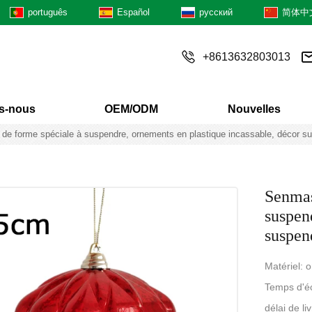
português
Español
русский
简体中
+8613632803013
s-nous
OEM/ODM
Nouvelles
de forme spéciale à suspendre, ornements en plastique incassable, décor s
Senmas
suspen
suspen
Matériel: 
Temps d'éc
délai de li