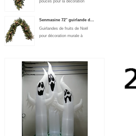
pouces pour la décoration
suspendue de la porte d'entrée
Senmasine 72'' guirlande de fruits de Noël artificiels pour décoration suspendue de cheminée d'escalier
Guirlandes de fruits de Noël
pour décoration murale à
suspendre pour porte d'entrée