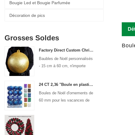
Bougie Led et Bougie Parfumée
Décoration de pics
Dét
Grosses Soldes
Boul
Factory Direct Custom Christmas Ball Big Ornaments grandes boules de 15 cm - 60 cm Boules de logo
Baubles de Noël personnalisés
- 15 cm à 60 cm, n'importe
quel design!
24 CT 2,36 "Boule en plastique de Noël pour suspendre décorations d'ornement
Boules de Noël d'ornements de
60 mm pour les vacances de
Noël.