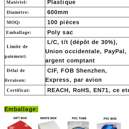
Plastique
Matériel:
600mm
Diamètre:
100 pièces
MOQ:
Poly sac
Emballage:
L/C, t/t (dépôt de 30%),
Limite de
Union occidentale, PayPal,
paiement:
argent comptant
CIF, FOB Shenzhen,
Délai de
Express, par avion
livraison:
REACH, RoHS, EN71, ce et
Certificat:
Emballage: