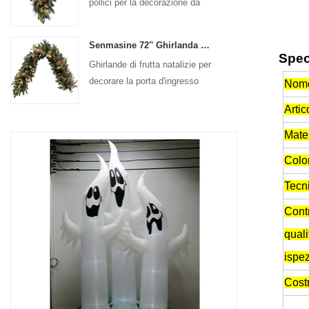
pollici per la decorazione da
appendere alla porta d'ingresso
Senmasine 72'' Ghirlanda di frutta artificiale di Natale per la decorazione da appendere al camino delle scale
Spec
Ghirlande di frutta natalizie per
decorare la porta d'ingresso
Nom
Artic
Mater
Colo
Tecn
Contr
quali
ispe
Cost