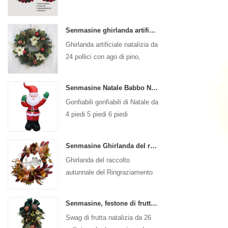
Senmasine ghirlanda artificiale natalizia da 24 pollici con ago di pino pigna stella di Natale palla rossa bacche dorate ramo
Ghirlanda artificiale natalizia da
24 pollici con ago di pino,
pigna, stella di Natale, palla
rossa, ramo di bacche dorate
Senmasine Natale Babbo Natale Gonfiabile Gonfiabile Gonfiabili di Natale Decorazione Vacanza Inverno Interno Esterno
Gonfiabili gonfiabili di Natale da
4 piedi 5 piedi 6 piedi
Decorazione Vacanza Inverno
Interno Esterno Natale Babbo
Senmasine Ghirlanda del raccolto autunnale del Ringraziamento da 24 pollici con cartello di saluto Foglie del raccolto autunnale Girasole con fiocco a forma di zucca
Natale gonfiabile
Ghirlanda del raccolto
autunnale del Ringraziamento
da 24 pollici per la decorazione
autunnale appesa alla porta
Senmasine, festone di frutta natalizia da 26 pollici con fiocchi di nastro, foglie di rami in PVC artificiale
d'ingresso
Swag di frutta natalizia da 26