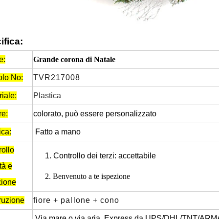
ifica:
e:
Grande corona di Natale
olo No:
TVR217008
iale:
Plastica
re:
colorato, può essere personalizzato
ica:
Fatto a mano
ollo
1.
Controllo dei terzi: accettabile
tà e
2.
Benvenuto a te ispezione
zione
ruzione
fiore + pallone + cono
Via mare o via aria, Express da UPS/DHL/TNT/AR