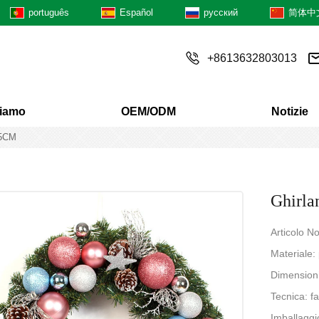
português
Español
русский
简体中
+8613632803013
siamo
OEM/ODM
Notizie
55CM
Ghirla
Articolo 
Materiale: 
Dimension
Tecnica: f
Imballaggi