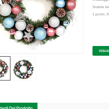
Scatola st
1 pc/ctn, 
VISU
tagli Del Prodotto