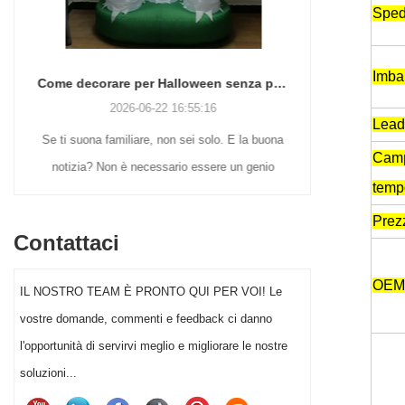
Sped
Imbal
Come decorare per Halloween senza perdere la testa (o il fine settimana)
2026-06-22 16:55:16
Lead
Se ti suona familiare, non sei solo. E la buona
Molti acquir
Camp
notizia? Non è necessario essere un genio
alle nostalg
temp
dell'artigianato o spendere una fortuna per far
sono ancora 
Prez
risaltare l'arredamento di Halloween del tuo
espositiv
Contattaci
giardino quest'anno.
vintage in sof
e ai gigantesc
OEM
IL NOSTRO TEAM È PRONTO QUI PER VOI! Le
serve un 
vostre domande, commenti e feedback ci danno
Scegliere la 
l'opportunità di servirvi meglio e migliorare le nostre
può avere un 
soluzioni...
natalizie e s