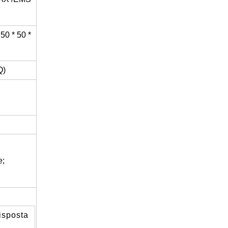
50 * 50 *
Come decorare zucche artificiali per Halloween: una guida completa agli stili finti, in schiuma e in ceramica
Alberi di Natale giganti personalizzati per torri commerciali per la tua sede
2026-05-06 15:28:43
Q)
e;
risposta