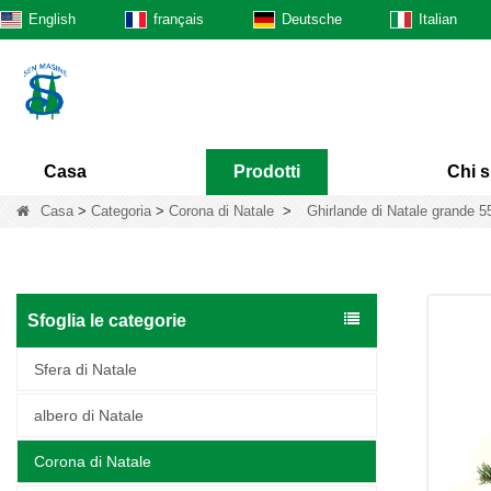
English
français
Deutsche
Italian
Casa
Prodotti
Chi 
Casa
>
Categoria
>
Corona di Natale
>
Ghirlande di Natale grande 
Sfoglia le categorie
Sfera di Natale
albero di Natale
Corona di Natale