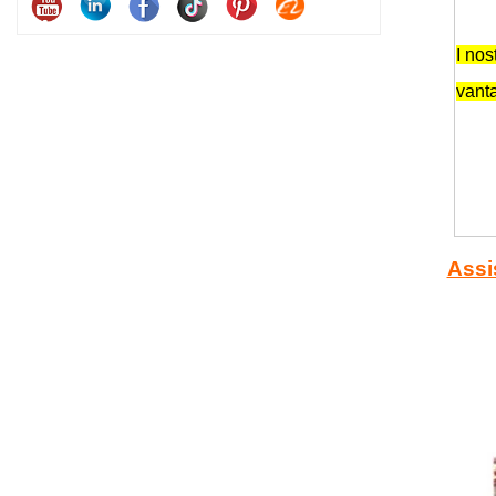
I nost
vant
Assi