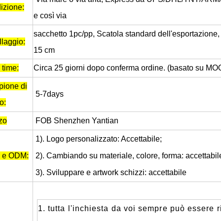
izione:
e così via
sacchetto 1pc/pp,
Scatola standard dell'esportazione, 
laggio:
Babbo Natale floccato vs Babbo Natale soffiato vs Babbo Natale gonfiabile: guida completa all'acquisto per il 2026
15 cm
2026-06-18 17:18:38
2026-05-22 15:37:50
 time:
Circa 25 giorni dopo conferma ordine. (basato su MO
enti delle vacanze stanno tornando
ione di
iche decorazioni natalizie mentre
5-7days
o:
alla ricerca di pratiche soluzioni
zo
FOB Shenzhen Yantian
e per esterni. Dai Babbo Natale
fiaggio alle morbide figure floccate
1). Logo personalizzato: Accettabile;
hi espositori gonfiabili, ogni stile
 e ODM:
2). Cambiando su materiale, colore, forma: accettabil
diverso segmento di clientela.
3). Sviluppare e artwork schizzi: accettabile
giusta decorazione di Babbo Natale
impatto significativo sulle vendite
1. tutta l'inchiesta da voi sempre può essere 
ulla soddisfazione dei consumatori.