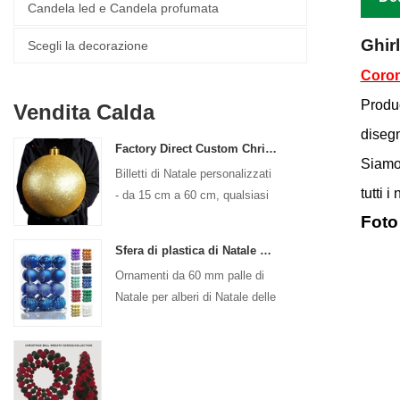
Candela led e Candela profumata
Ghir
Scegli la decorazione
Coron
Produc
Vendita Calda
diseg
Factory Direct Custom Christmas Ball Big Ornaments grandi palline 15 cm - palline logo di Natale da 60 cm
Siamo 
Billetti di Natale personalizzati
tutti i
- da 15 cm a 60 cm, qualsiasi
design!
Foto
Sfera di plastica di Natale da 24 ct 2,36 "per decorazioni per ornamenti appesi a sfere per un bambino decorativo per le vacanze
Ornamenti da 60 mm palle di
Natale per alberi di Natale delle
vacanze Decorazione sospesa