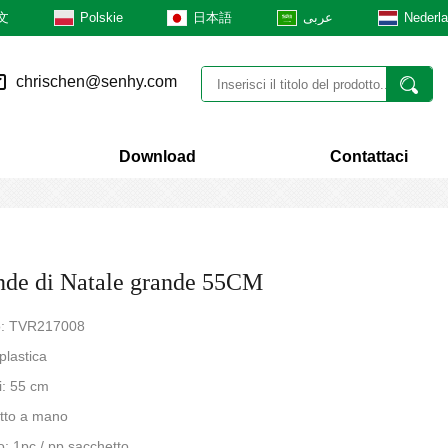
文
Polskie
日本語
عربى
Nederl
chrischen@senhy.com
Download
Contattaci
nde di Natale grande 55CM
No: TVR217008
plastica
i: 55 cm
atto a mano
o: 1pc / pp sacchetto,