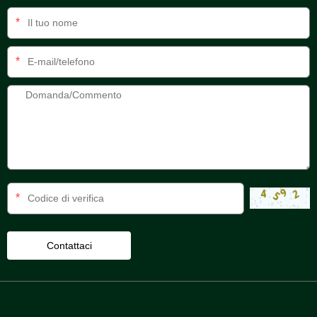
*
*
*