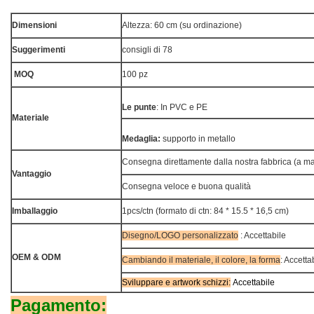
portatile
Occasione:
Dimensioni
Altezza: 60 cm (su ordinazione)
Decorazioni di Natale
Suggerimenti
consigli di 78
Servizio:
MOQ
100 pz
OEM & ODM sono benvenuti
Dimensione:
Le punte
: In PVC e PE
personalizzato
Materiale
Colore:
Medaglia:
supporto in metallo
Verde/custom
Consegna direttamente dalla nostra fabbrica (a m
Materiale:
Vantaggio
Consegna veloce e buona qualità
PVC/PE
Certificato:
Imballaggio
1pcs/ctn (formato di ctn: 84 * 15.5 * 16,5 cm)
RAGGIUNGERE, ROSH, CE & EN71
Disegno/LOGO personalizzato
: Accettabile
Stile:
OEM & ODM
Cambiando il materiale, il colore, la forma
: Accetta
Albero di Natale artificiale
Sviluppare e artwork schizzi:
Accettabile
Pagamento: