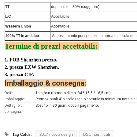
TT
deposito del 30% (suggerire)
L/C
Accettabile
Western Union
Accettabile
100% TT in anticipo
Appositamente per spedizione aerea e piccola quan
Termine di prezzi accettabili:
Noble gigante
1. FOB Shenzhen prezzo.
2. prezzo EXW Shenzhen.
3. prezzo CIF.
Imballaggio & consegna:
Dettagli di
1pcs/ctn (formato di ctn: 84 * 15.5 * 16,5 cm)
imballaggio:
Promozionali 4' piccolo regalo portatile in miniatura natale al
Dettaglio di
Spedito in 30 giorni dopo il pagamento
consegna:
Tag Caldi :
2017 nuovo design
BSCI certificati