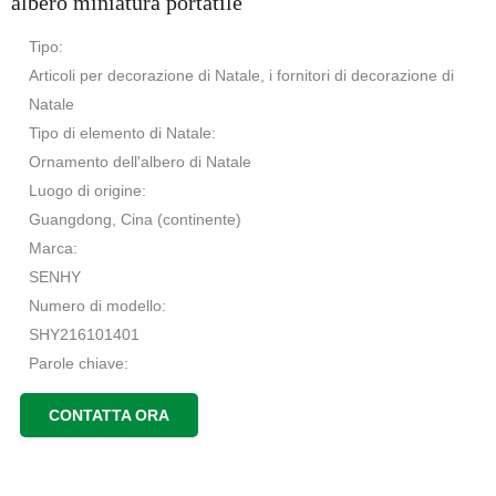
albero miniatura portatile
Tipo:
Articoli per decorazione di Natale, i fornitori di decorazione di
Natale
Tipo di elemento di Natale:
Ornamento dell'albero di Natale
Luogo di origine:
Guangdong, Cina (continente)
Marca:
SENHY
Numero di modello:
SHY216101401
Parole chiave:
Albero di Natale, albero di Natale albero di Natale in miniatura,
CONTATTA ORA
portatile
Nome:
Promozione 4' piccoli articoli da regalo Natale albero miniatura