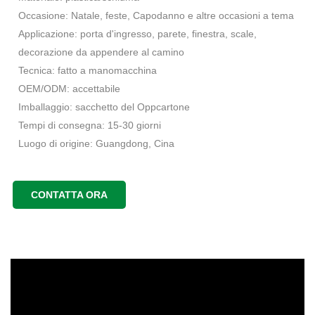
Occasione: Natale, feste, Capodanno e altre occasioni a tema
Applicazione: porta d'ingresso, parete, finestra, scale,
decorazione da appendere al camino
Tecnica: fatto a manomacchina
OEM/ODM: accettabile
Imballaggio: sacchetto del Oppcartone
Tempi di consegna: 15-30 giorni
Luogo di origine: Guangdong, Cina
CONTATTA ORA