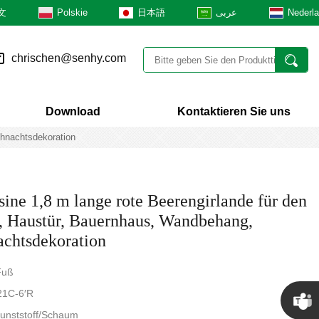
文
Polskie
日本語
عربى
Nederl
chrischen@senhy.com
Download
Kontaktieren Sie uns
ihnachtsdekoration
ine 1,8 m lange rote Beerengirlande für den
, Haustür, Bauernhaus, Wandbehang,
chtsdekoration
Fuß
21C-6′R
Kunststoff/Schaum