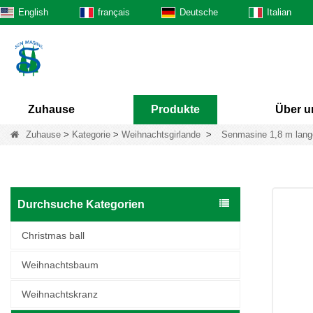
English
français
Deutsche
Italian
Zuhause
Produkte
Über u
Zuhause
>
Kategorie
>
Weihnachtsgirlande
>
Senmasine 1,8 m lange
Durchsuche Kategorien
Christmas ball
Weihnachtsbaum
Weihnachtskranz