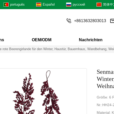
português
Español
русский
简体中
+8613632803013
ns
OEM/ODM
Nachrichten
 rote Beerengirlande für den Winter, Haustür, Bauernhaus, Wandbehang, We
Senmas
Winter
Weihna
Größe: 6 
Nr.:HH24-
Material: 