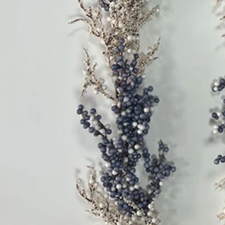
Beflockter Weihnachtsmann vs. Blasform-Weihnachtsmann vs. aufblasbarer Weihnachtsmann: Vollständiger Kaufratgeber für 2026
2026-06-18 17:18:38
2026-05-22 15:37:50
bskäufer kehren zu nostalgischen
ekorationen zurück, suchen aber
ch praktischen Lösungen für die
räsentation. Von Vintage-
ännern aus Blasform bis hin zu
Soft-Touch-Figuren und riesigen
n Displays bedient jeder Stil ein
Kundensegment. Die Wahl der
Weihnachtsdekoration kann sich
uf den Weihnachtsverkauf und die
nzufriedenheit auswirken.