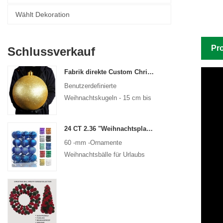
Wählt Dekoration
Pro
Schlussverkauf
Fabrik direkte Custom Christmas Ball Big Ornamente Große Kugeln 15 cm - 60 cm Weihnachts -Logo -Kugeln
Benutzerdefinierte
Weihnachtskugeln - 15 cm bis
60 cm, jedes Design!
24 CT 2.36 "Weihnachtsplastikball für hängende Ornamente Dekorationen Weihnachtsfleisch Bruchbällchen Urlaub Party Dekorative Dekorative
60 -mm -Ornamente
Weihnachtsbälle für Urlaubs
Weihnachtsbäume hängen
Dekoration