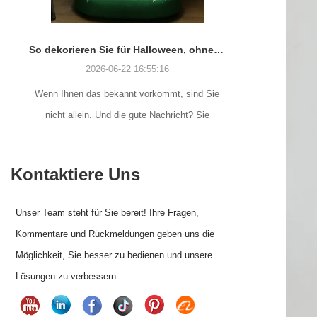
So dekorieren Sie für Halloween, ohne den Verstand (oder Ihr Wochenende) zu verlieren
2026-06-22 16:55:16
Wenn Ihnen das bekannt vorkommt, sind Sie
Viele Urlau
nicht allein. Und die gute Nachricht? Sie
Weihnachtsd
müssen kein handwerkliches Genie sein oder
dennoch na
ein Vermögen ausgeben, um Ihre Halloween-
Außenp
Kontaktiere Uns
Vorgartendekoration dieses Jahr wirklich
Weihnachtsm
hervorstechen zu lassen.
beflockten 
Unser Team steht für Sie bereit! Ihre Fragen,
aufblasbare
Kommentare und Rückmeldungen geben uns die
anderes 
Möglichkeit, Sie besser zu bedienen und unsere
richtigen 
Lösungen zu verbessern...
erheblich a
Kunde