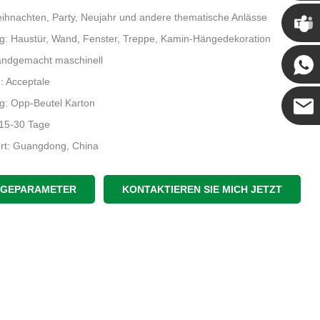
Chris
ihnachten, Party, Neujahr und andere thematische Anlässe
: Haustür, Wand, Fenster, Treppe, Kamin-Hängedekoration
Kenny
andgemacht maschinell
 Acceptale
g: Opp-Beutel Karton
: 15-30 Tage
Coco
ort: Guangdong, China
IGEPARAMETER
KONTAKTIEREN SIE MICH JETZT