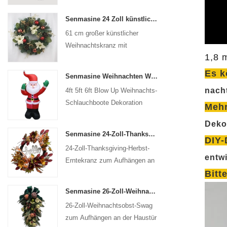
Senmasine 24 Zoll künstlicher Weihnachtskranz mit Tannennadel, Tannenzapfen, Weihnachtsstern, roter Kugel, goldenem Beerenzweig
61 cm großer künstlicher
Weihnachtskranz mit
1,8 
Tannennadel, Tannenzapfen,
Weihnachtsstern, roter Kugel,
Es k
Senmasine Weihnachten Weihnachtsmann aufblasbar Blow Up Weihnachten Schlauchboote Dekoration Urlaub Winter Indoor Outdoor
goldenem Beerenzweig
nach
4ft 5ft 6ft Blow Up Weihnachts-
Schlauchboote Dekoration
Meh
Urlaub Winter Indoor Outdoor
Deko
Weihnachten Weihnachtsmann
Senmasine 24-Zoll-Thanksgiving-Herbst-Ernte-Kranz mit „Hallo“-Schild, Herbst-Ernte-Blätter, Sonnenblumen-Kürbis-Muster, Schleife
aufblasbar
DIY-
24-Zoll-Thanksgiving-Herbst-
entw
Erntekranz zum Aufhängen an
der Wand, Haustür,
Bitt
Herbstdekoration
Senmasine 26-Zoll-Weihnachtsobst-Swag mit Schleifen, künstlichen PVC-Zweigblättern
26-Zoll-Weihnachtsobst-Swag
zum Aufhängen an der Haustür