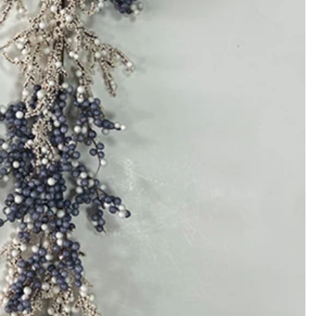
So dekorieren Sie künstliche Kürbisse für Halloween: Eine vollständige Anleitung zu Kunst-, Schaum- und Keramikstilen
Maßgeschneiderte riesige kommerzielle Tower-Weihnachtsbäume für Ihren Veranstaltungsort
2026-05-06 15:28:43