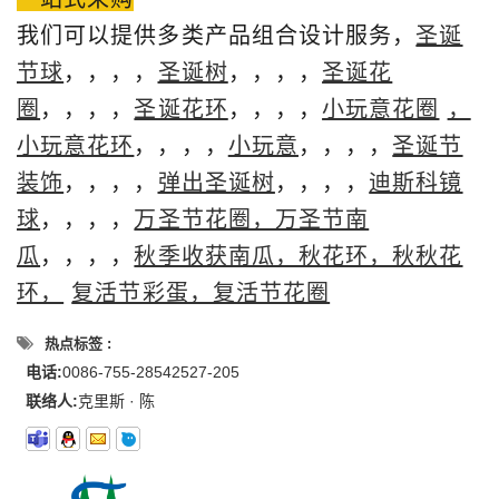
我们可以提供多类产品组合设计服务，
圣诞
节球
，，，，
圣诞树
，，，，
圣诞花
圈
，，，，
圣诞花环
，，，，
小玩意花圈
，
小玩意花环
，，，，
小玩意
，，，，
圣诞节
装饰
，，，，
弹出圣诞树
，，，，
迪斯科镜
球
，，，，
万圣节花圈，万圣节南
瓜
，，，，
秋季收获南瓜，秋花环，秋秋花
环，
复活节彩蛋，复活节花圈
热点标签 :
电话:
0086-755-28542527-205
联络人:
克里斯 · 陈