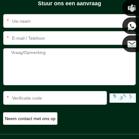
Stuur ons een aanvraag
Chris
*
Kenny
*
Coco
*