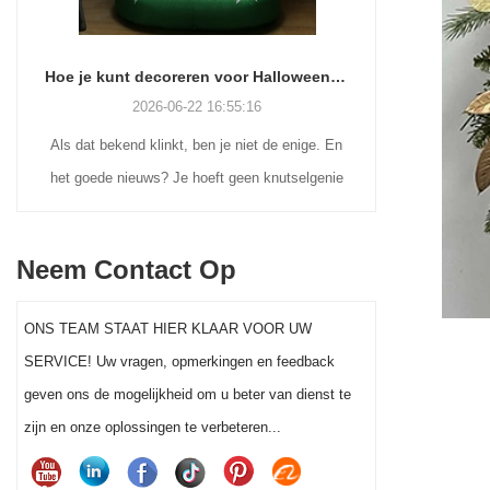
Hoe je kunt decoreren voor Halloween zonder je verstand te verliezen (of je weekend)
22 16:55:16
2026-06-18 17:18:38
 ben je niet de enige. En
Veel vakantiekopers keren terug naar
hoeft geen knutselgenie
nostalgische kerstversieringen terwijl ze n
uin uit te geven om je
steeds op zoek zijn naar praktische
de voortuin dit jaar echt
oplossingen voor buitendisplays. Van vint
Neem Contact Op
 opvallen.
blaasvorm-kerstmannen tot zacht aanvoele
gevlokte figuren en gigantische opblaasba
ONS TEAM STAAT HIER KLAAR VOOR UW
displays, elke stijl bedient een ander
SERVICE! Uw vragen, opmerkingen en feedback
klantensegment. Het kiezen van de juist
geven ons de mogelijkheid om u beter van dienst te
kerstversiering kan een aanzienlijke invlo
zijn en onze oplossingen te verbeteren...
hebben op de verkoop tijdens de feestdage
de tevredenheid van de consument.