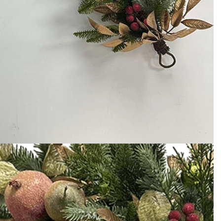
Op maat gemaakte gigantische commerciële torenkerstbomen voor uw locatie
2026-04-27 14:
2026-05-06 15:28:43