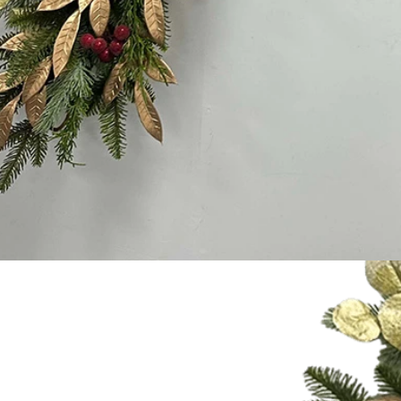
Gevlokte kerstman versus blaasvorm-kerstman versus opblaasbare kerstman: complete kopersgids voor 2026
Kunstpompoenen versieren voor Halloween: een complete gids voor kunst-, schuim- en keramische stijlen
2026-05-22 15:37:50
og
age
nde
re
e
ed
n en