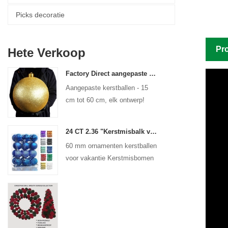
Picks decoratie
Pro
Hete Verkoop
Factory Direct aangepaste kerstbal grote ornamenten Grote Baubbles 15 cm - 60 cm Xmas Logo Balls
Aangepaste kerstballen - 15
cm tot 60 cm, elk ontwerp!
24 CT 2.36 "Kerstmisbalk voor hangende ornament -decoraties Xmas Shatterproof Balls Holiday Party Decoratief
60 mm ornamenten kerstballen
voor vakantie Kerstmisbomen
Hangende decoratie