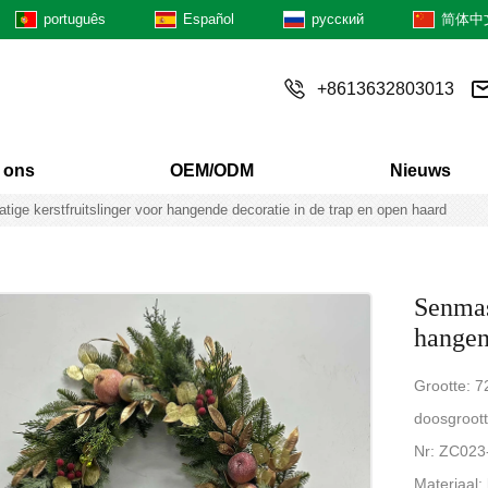
português
Español
русский
简体中
+8613632803013
 ons
OEM/ODM
Nieuws
ige kerstfruitslinger voor hangende decoratie in de trap en open haard
Senmas
hangen
Grootte: 7
doosgroot
Nr: ZC02
Materiaal: