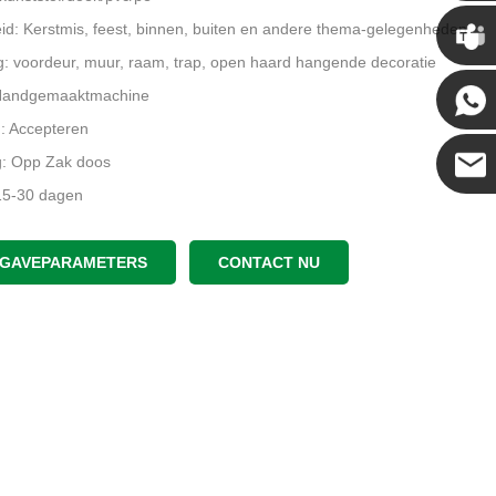
Chris
d: Kerstmis, feest, binnen, buiten en andere thema-gelegenheden
: voordeur, muur, raam, trap, open haard hangende decoratie
Kenny
Handgemaaktmachine
 Accepteren
g: Opp Zak doos
 15-30 dagen
Coco
n herkomst: Guangdong, China
GAVEPARAMETERS
CONTACT NU