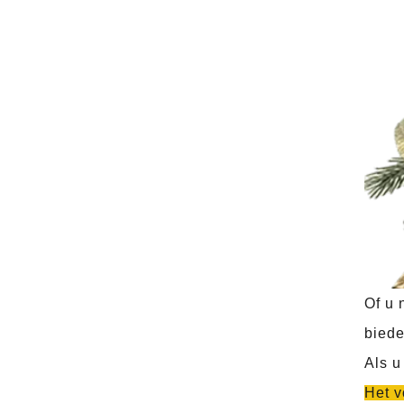
Of u 
biede
Als u
Het v