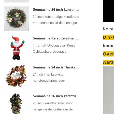
Senmasine 24 inch kunstmatige kerstkrans met dennennaald dennenappel poinsettia rode bal gouden bessen tak
24 inch kunstmatige kerstkrans
met dennennaald dennenappel
Kerst
poinsettia rode bal gouden
bessen tak
DIY-
Senmasine Kerst Kerstman Opblaasbaar Opblaasbaar Kerstmis Opblaasbaar Decoratie Vakantie Winter Binnen Buiten
4ft 5ft 6ft Opblaasbaar Kerst
bede
Opblaasbare Decoratie
Over
Vakantie Winter Binnen Buiten
Aarz
Kerst Kerstman Opblaasbaar
Senmasine 24 inch Thanksgiving herfstoogstkrans met Hallo bord herfstoogstbladeren zonnebloem-pompoenpatroon strik
24Inch Thanksgiving
herfstoogstkrans voor
muurvoordeur hangende
herfstdecoratie
Senmasine 26 inch kerstfruit swag met lintbogen Kunstmatige PVC-takbladeren
26 inch kerstfruitswag voor
hangende decoratie aan de