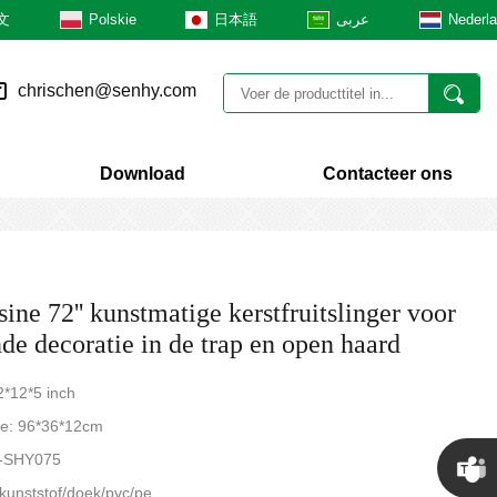
文
Polskie
日本語
عربى
Nederl
chrischen@senhy.com
Download
Contacteer ons
ine 72'' kunstmatige kerstfruitslinger voor
de decoratie in de trap en open haard
2*12*5 inch
te: 96*36*12cm
3-SHY075
 kunststof/doek/pvc/pe