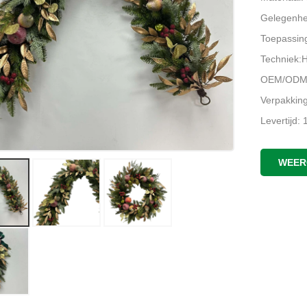
Gelegenhei
Toepassing
Techniek:
OEM/ODM:
Verpakkin
Levertijd:
Plaats va
WEER