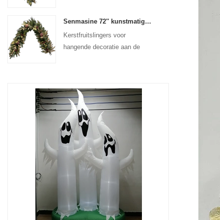
voordeur
Senmasine 72'' kunstmatige kerstfruitslinger voor hangende decoratie in de trap en open haard
Kerstfruitslingers voor
hangende decoratie aan de
muur aan de voordeur