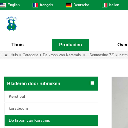
English
français
Deutsche
Italian
Thuis
Producten
Over
Huis
>
Categorie
>
De kroon van Kerstmis
>
Senmasine 72'' kunstmat
Bladeren door rubrieken
Kerst bal
kerstboom
De kroon van Kerstmis