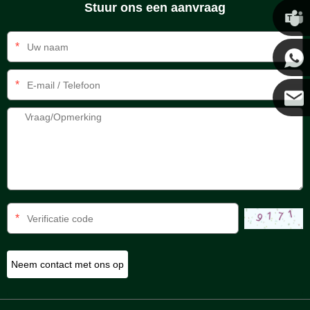
Stuur ons een aanvraag
Chris
*
Kenny
*
Coco
*