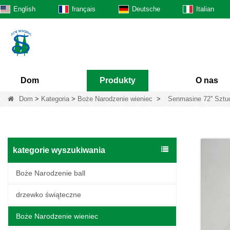
English
français
Deutsche
Italian
Dom
Produkty
O nas
Dom
>
Kategoria
>
Boże Narodzenie wieniec
>
Senmasine 72'' Sztu
kategorie wyszukiwania
Boże Narodzenie ball
drzewko świąteczne
Boże Narodzenie wieniec