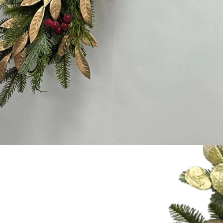
Flokowany Mikołaj vs Mikołaj z formy rozdmuchowej Mikołaj kontra nadmuchiwany Mikołaj: kompletny przewodnik dla kupujących na rok 2026
2026-06-18 17:18:38
2026-05-22 15:37:50
wców świątecznych powraca do
nych ozdób bożonarodzeniowych,
kując praktycznych rozwiązań do
 zewnętrznych. Od klasycznych
 rozdmuchem po miękkie w dotyku
gurki i gigantyczne nadmuchiwane
 – każdy styl służy innemu
 klientów. Wybór odpowiedniej
kołaja może znacząco wpłynąć na
aż świąteczną i satysfakcję
konsumentów.