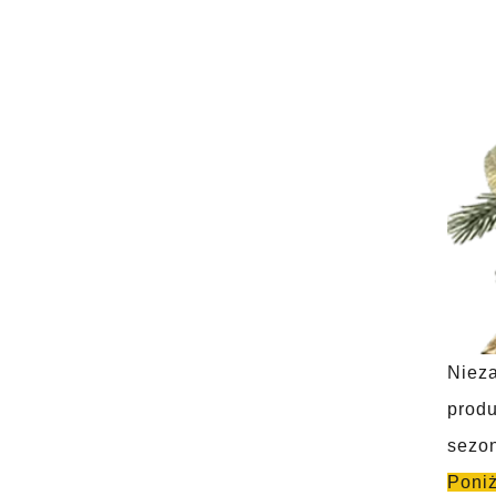
Nieza
produ
sezon
Poniż