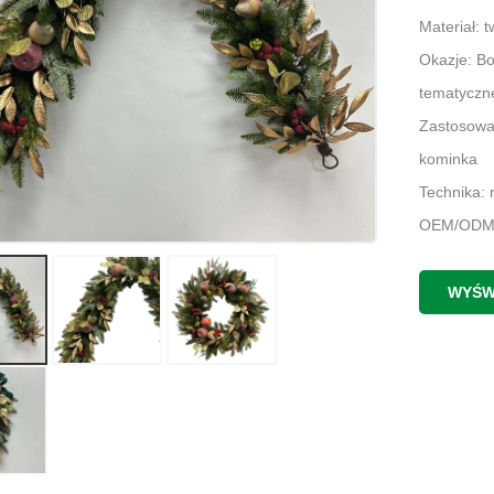
Materiał: 
Okazje: Bo
tematyczn
Zastosowan
kominka
Technika: 
OEM/ODM:
Pakowanie
Czas dosta
WYŚW
Miejsce p