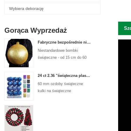
Wybiera dekorację
Sz
Gorąca Wyprzedaż
Fabryczne bezpośrednie niestandardowe kulki świąteczne duże ozdoby duże bombki 15 cm - 60 cm kulki logo Xmas
Niestandardowe bombki
świąteczne - od 15 cm do 60
cm, każdy projekt!
24 ct 2.36 "świąteczna plastikowa kulka do wiszących ozdób ozdoby Xmas Shattproof Balls
60 mm ozdoby świąteczne
kulki na świąteczne
świąteczne drzewa wiszące
dekoracja