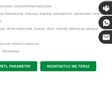
Chris
tworzywo sztuczne/tkanina/pvc/pe
że Narodzenie, imprezy, imprezy wewnętrzne, plenerowe i inne okazje
Kenny
e
ie: drzwi wejściowe, ściana, okno, schody, dekoracja wisząca
ręcznie robione maszyna
Coco
 Akceptacja
: torba Opp karton
wy: 15-30 dni
IETL PARAMETRY
SKONTAKTUJ SIĘ TERAZ
ochodzenia: Guangdong, Chiny