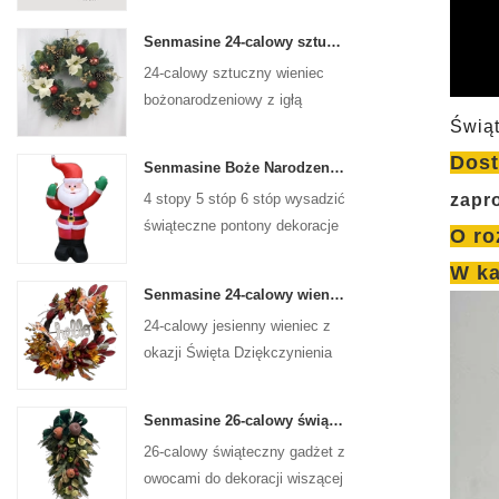
Senmasine 24-calowy sztuczny wieniec bożonarodzeniowy z igłą sosnową poinsecja szyszki czerwona kula złota gałąź jagód
24-calowy sztuczny wieniec
bożonarodzeniowy z igłą
Świąt
sosnową, poinsecją, czerwoną
kulką, złotą gałązką jagód
Dost
Senmasine Boże Narodzenie Święty Mikołaj Nadmuchiwane Wysadzane Xmas Dmuchane Dekoracje Wakacje Zima Wewnątrz Na Zewnątrz
4 stopy 5 stóp 6 stóp wysadzić
zapr
świąteczne pontony dekoracje
O ro
świąteczne zimowe kryty na
W ka
zewnątrz boże narodzenie
Senmasine 24-calowy wieniec z okazji Święta Dziękczynienia ze znakiem powitalnym Jesienne liście do zbiorów Słonecznik Wzór dyni Kokarda
święty mikołaj nadmuchiwane
24-calowy jesienny wieniec z
okazji Święta Dziękczynienia
do powieszenia na ścianie
frontowych drzwi jesiennej
Senmasine 26-calowy świąteczny gadżet owocowy ze wstążką i kokardkami Sztuczne liście gałęzi PCV
dekoracji
26-calowy świąteczny gadżet z
owocami do dekoracji wiszącej