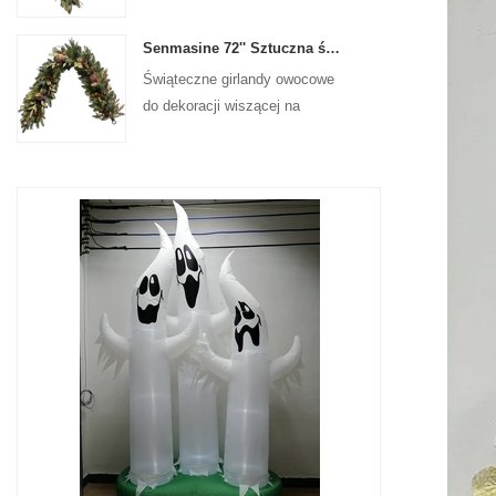
na drzwiach wejściowych
Senmasine 72'' Sztuczna świąteczna girlanda owocowa do wiszącej dekoracji kominka na schodach
Świąteczne girlandy owocowe
do dekoracji wiszącej na
ścianie frontowej drzwi