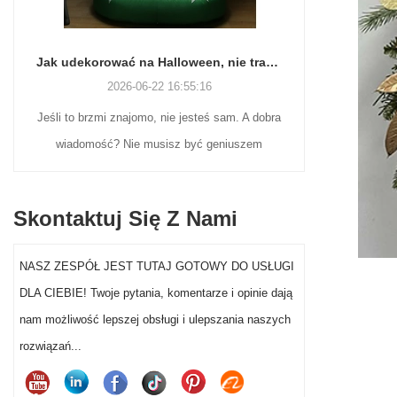
Jak udekorować na Halloween, nie tracąc zmysłów (ani weekendu)
2026-06-22 16:55:16
Jeśli to brzmi znajomo, nie jesteś sam. A dobra
Wielu naby
wiadomość? Nie musisz być geniuszem
nostalgicz
rzemiosła ani wydawać fortuny, aby dekoracje
wciąż poszu
na Halloween w ogrodzie przed domem
ekspozycji
Skontaktuj Się Z Nami
naprawdę wyróżniały się w tym roku.
Mikołajów z
flokowane fi
NASZ ZESPÓŁ JEST TUTAJ GOTOWY DO USŁUGI
wystawy
DLA CIEBIE! Twoje pytania, komentarze i opinie dają
segmentowi
nam możliwość lepszej obsługi i ulepszania naszych
dekoracji Mi
rozwiązań...
sprzed