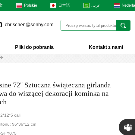
文
Polskie
日本語
عربى
Nederl
chrischen@senhy.com
Pliki do pobrania
Kontakt z nami
ch
ine 72'' Sztuczna świąteczna girlanda
a do wiszącej dekoracji kominka na
ch
2*12*5 cali
rtonu: 96*36*12 cm
3-SHY075