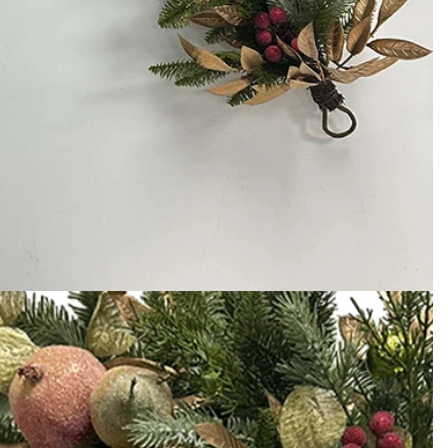
Jak ozdobić sztuczne dynie na Halloween: kompletny przewodnik po stylach sztucznych, piankowych i ceramicznych
Niestandardowe gigantyczne choinki komercyjne z wieżami komercyjnymi dla Twojego obiektu
2026-05-06 15:28:43