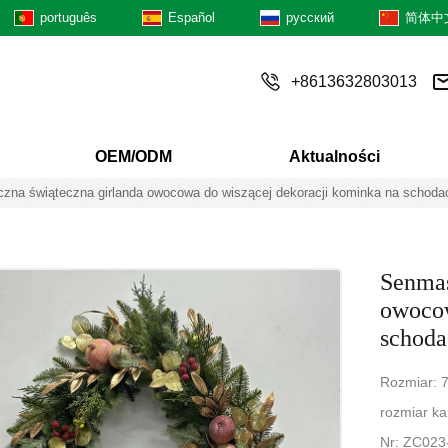
português
Español
русский
简体中
+8613632803013
OEM/ODM
Aktualności
czna świąteczna girlanda owocowa do wiszącej dekoracji kominka na schoda
Senmas
owocow
schoda
Rozmiar: 7
rozmiar ka
Nr: ZC02