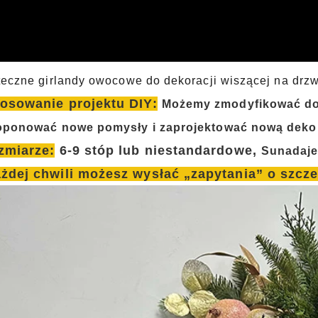
eczne girlandy owocowe do dekoracji wiszącej na drz
osowanie projektu DIY:
Możemy zmodyfikować do
oponować nowe pomysły i zaprojektować nową deko
zmiarze:
6-9 stóp lub niestandardowe,
Su
nadaje
żdej chwili możesz wysłać „zapytania” o szcz