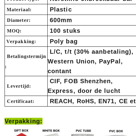
Plastic
Materiaal:
600mm
Diameter:
100 stuks
MOQ:
Poly bag
Verpakking:
L/C, t/t (30% aanbetaling),
Betalingstermijn
Western Union, PayPal,
:
contant
CIF, FOB Shenzhen,
Levertijd:
Express, door de lucht
REACH, RoHS, EN71, CE et
Certificaat:
Verpakking: