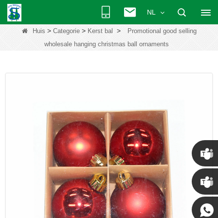
NL
>
>
>
Huis
Categorie
Kerst bal
Promotional good selling
wholesale hanging christmas ball ornaments
Chris
Kenny