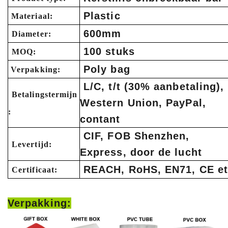
Plastic
Materiaal:
600mm
Diameter:
100 stuks
MOQ:
Poly bag
Verpakking:
L/C, t/t (30% aanbetaling),
Betalingstermijn
Western Union, PayPal,
:
contant
CIF, FOB Shenzhen,
Levertijd:
Express, door de lucht
REACH, RoHS, EN71, CE et
Certificaat:
Verpakking: