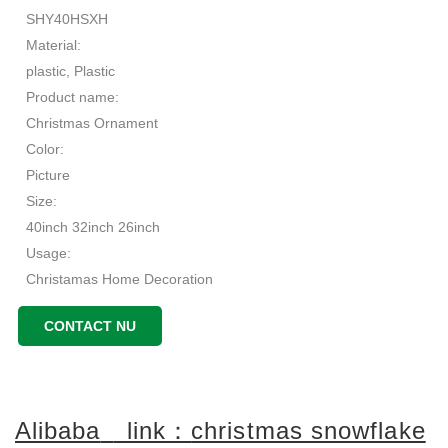
SHY40HSXH
Material:
plastic, Plastic
Product name:
Christmas Ornament
Color:
Picture
Size:
40inch 32inch 26inch
Usage:
Christamas Home Decoration
Packing:
CONTACT NU
Carton
Shape:
Tree Shape
MOQ:
Alibaba
link：
christmas snowflake
500pcs