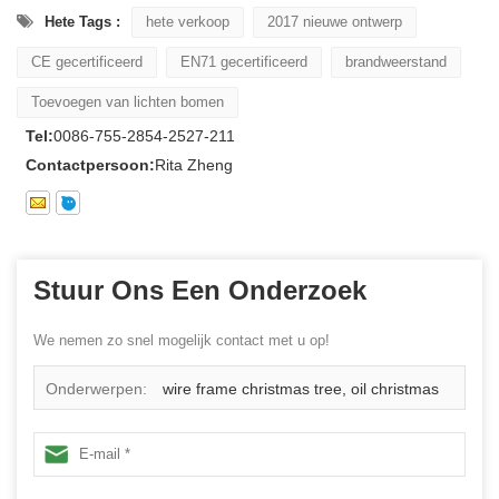
Hete Tags :
hete verkoop
2017 nieuwe ontwerp
CE gecertificeerd
EN71 gecertificeerd
brandweerstand
Toevoegen van lichten bomen
Tel:
0086-755-2854-2527-211
Contactpersoon:
Rita Zheng
Stuur Ons Een Onderzoek
We nemen zo snel mogelijk contact met u op!
Onderwerpen:
wire frame christmas tree, oil christmas
tree led, christmas cone tree light