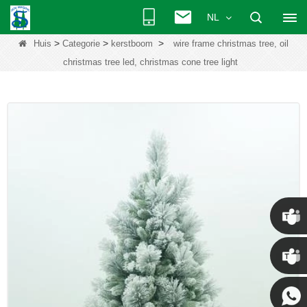
NL
>
>
>
Huis
Categorie
kerstboom
wire frame christmas tree, oil
christmas tree led, christmas cone tree light
Chris
Kenny