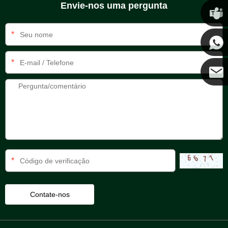
Envie-nos uma pergunta
Chris
*
Kenny
*
Coco
*