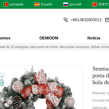
português
Español
русский
简体中
+8613632803013
Somos
OEM/ODM
Notícia
tal de 24 polegadas para porta da frente, decoração suspensa, pinhas mista
Senmas
porta d
bola d
Material: 
Ocasião:Nat
Aplicação: