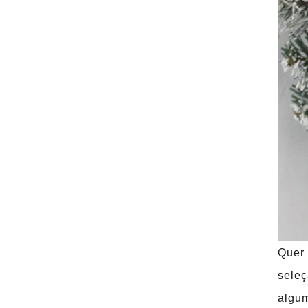
Quer 
seleç
algum