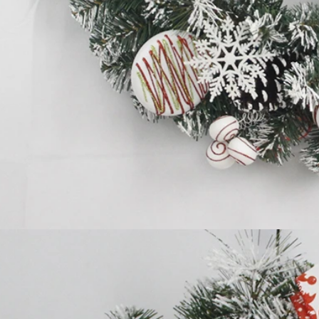
Papai Noel flocado vs Papai Noel soprado vs Papai Noel inflável: guia completo do comprador para 2026
2026-06-18 17:18:38
2026-05-22 15:37:50
radores de férias estão voltando
as decorações de Natal, enquanto
am soluções práticas de exibição
re. Desde papais noéis vintage
figuras flocadas de toque suave e
áveis ​​gigantes, cada estilo atende
o de clientes diferente. Escolher
certa do Papai Noel pode impactar
mente as vendas de fim de ano e a
tisfação do consumidor.