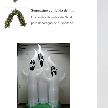
de suspensão da porta da
frente
Senmasine guirlanda de frutas artificiais de Natal de 72 '' para decoração suspensa de lareira de escadas
Guirlandas de frutas de Natal
para decoração de suspensão
de porta de parede