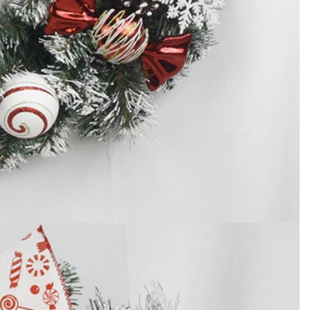
Como decorar abóboras artificiais para o Halloween: um guia completo para estilos falsos, de espuma e de cerâmica
Árvores de Natal de torre comercial gigante personalizadas para o seu local
2026-05-06 15:28:43