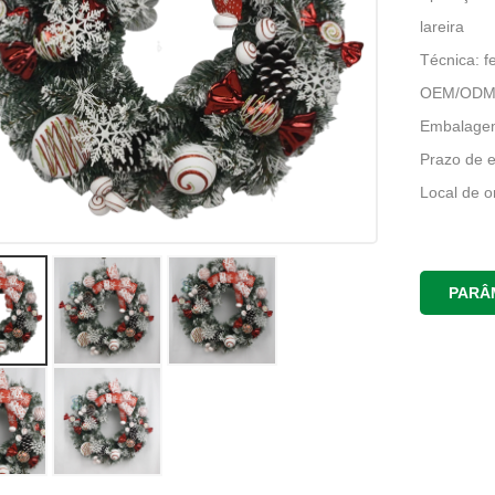
lareira
Técnica: f
OEM/ODM:
Embalagem
Prazo de e
Local de 
PARÂ