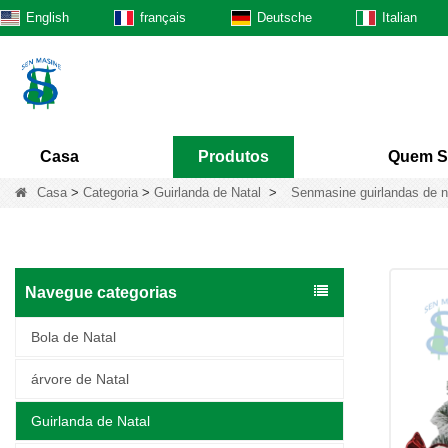
English
français
Deutsche
Italian
Casa
Produtos
Quem 
Casa
>
Categoria
>
Guirlanda de Natal
>
Senmasine guirlandas de na
Navegue categorias
Bola de Natal
árvore de Natal
Guirlanda de Natal