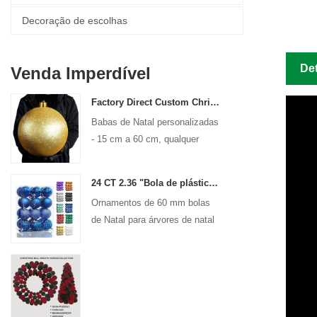
Decoração de escolhas
De
Venda Imperdível
Factory Direct Custom Christmas Ball Big Ornaments Grandes Bautos 15 cm - 60 cm de logotipo de Xmas
Babas de Natal personalizadas
- 15 cm a 60 cm, qualquer
design!
24 CT 2.36 "Bola de plástico de Natal para decoração de ornamento pendurado Bolas de férias de Bolas de Bolas de Bolas Decorativas
Ornamentos de 60 mm bolas
de Natal para árvores de natal
de férias decoração de pendura