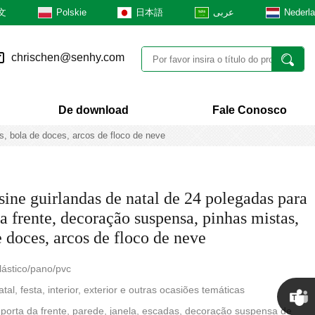
文
Polskie
日本語
عربى
Nederl
chrischen@senhy.com
De download
Fale Conosco
s, bola de doces, arcos de floco de neve
ine guirlandas de natal de 24 polegadas para
a frente, decoração suspensa, pinhas mistas,
e doces, arcos de floco de neve
plástico/pano/pvc
al, festa, interior, exterior e outras ocasiões temáticas
 porta da frente, parede, janela, escadas, decoração suspensa de