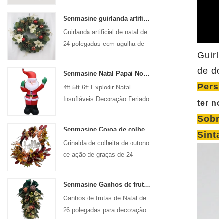
Senmasine guirlanda artificial de natal de 24 polegadas com agulha de pinho, pinha, poinsétia, bola vermelha, ramo de frutas douradas
Guirlanda artificial de natal de
24 polegadas com agulha de
Guir
pinho, poinsétia, bola
vermelha, ramo de frutas
de d
Senmasine Natal Papai Noel Inflável Explodir Xmas Decoração Inflável Feriado Inverno Interior Ao Ar Livre
douradas
Pers
4ft 5ft 6ft Explodir Natal
Insufláveis ​​Decoração Feriado
ter 
Inverno Interior Ao Ar Livre
Sobr
Natal Papai Noel Inflável
Senmasine Coroa de colheita de outono de ação de graças de 24 polegadas com sinal de Olá colheita de outono folhas girassol padrão de abóbora arco
Sint
Grinalda de colheita de outono
de ação de graças de 24
polegadas para porta frontal de
parede pendurada decoração
Senmasine Ganhos de frutas de Natal de 26 polegadas com fita curva folhas artificiais de ramo de Pvc
de outono
Ganhos de frutas de Natal de
26 polegadas para decoração