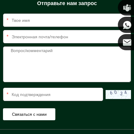
Отправьте нам запрос
Крис
*
Кенни
*
Коко
*