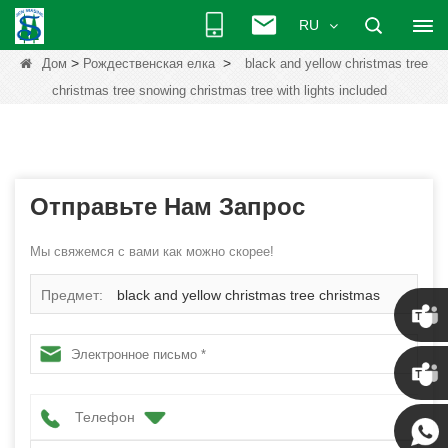
RU
>
>
Дом
Рождественская елка
black and yellow christmas tree
christmas tree snowing christmas tree with lights included
Отправьте Нам Запрос
Мы свяжемся с вами как можно скорее!
Предмет:
black and yellow christmas tree christmas
tree snowing christmas tree with lights included
Крис
Телефон
Кенни