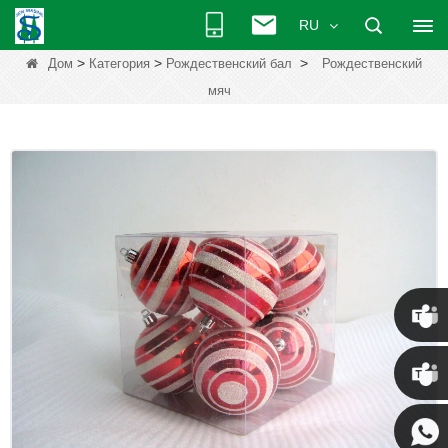
RU
>
>
>
Дом
Категория
Рождественский бал
Рождественский
мяч
Крис
Кенни