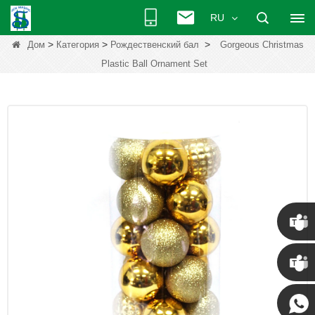
RU
>
>
>
Дом
Категория
Рождественский бал
Gorgeous Christmas
Plastic Ball Ornament Set
Крис
Кенни