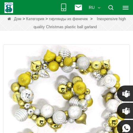
RU
>
>
>
Дом
Категория
гирлянды из фенечек
Inexpensive high
quality Christmas plastic ball garland
Крис
Кенни