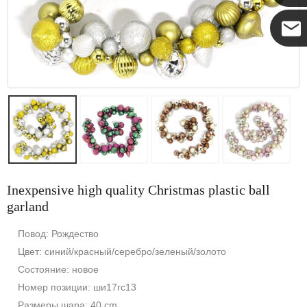
Коко
Inexpensive high quality Christmas plastic ball
garland
Повод: Рождество
Цвет: синий/красный/серебро/зеленый/золото
Состояние: новое
Номер позиции: ши17гс13
Размеры шара: 40 cm