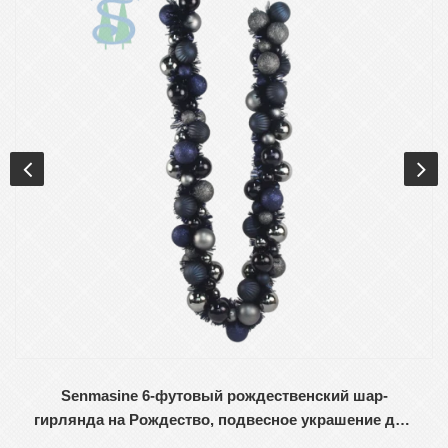
Senmasine 6-футовый рождественский шар-
гирлянда на Рождество, подвесное украшение для
входной двери, смешанная мишура, сине-серые