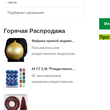
свеча
Подбирает украшения
Ин
Горячая Распродажа
Пре
Фабрика прямой индивидуальный рождественский мяч Большие украшения большие безделушки 15 см - 60 см.
Пользовательские
рождественские безделушки
- от 15 до 60 см, любой
дизайн!
24 CT 2,36 "Рождественский пластиковый шар для висящих украшений украшения рождественские шарики.
60 -миллиметровые
украшения рождественские
шарики для праздничных
рождественских деревьев
висят украшения