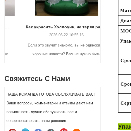
Мат
Диа
Как украсить Хэллоуин, не теряя рассудка (или выходных)
MOQ
2026-06-22 16:55:16
Упак
Если это звучит знакомо, вы не одиноки. И
Многи
хорошие новости? Вам не нужно быть
возвра
Сро
гением ремесла или тратить целое
рождествен
состояние, чтобы декор вашего двора на
ищут прак
Свяжитесь С Нами
Хэллоуин действительно выделялся в этом
рекламы. 
Сро
году.
Клаусов до 
НАША КОМАНДА ГОТОВА ОБСЛУЖИВАТЬ ВАС!
и гигантск
Сер
Ваши вопросы, комментарии и отзывы дают нам
стиль пред
возможность лучше обслуживать вас и
клиентов. 
совершенствовать наши решения...
виде Санты 
Упа