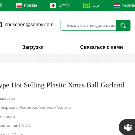
文
Polskie
日本語
عربى
Nederl
chrischen@senhy.com
Загрузки
Связаться с нами
pe Hot Selling Plastic Xmas Ball Garland
ждество
ий/красный/серебро/зеленый/золото
: новое
иции: ши17гс13
шара: 40 cm