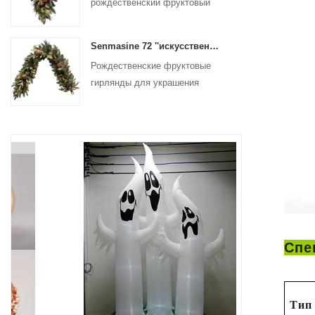
рождественский фруктовый
подарок для подвесного
украшения входной двери
Senmasine 72 ''искусственная рождественская фруктовая гирлянда для лестницы, подвесное украшение для камина
Рождественские фруктовые
гирлянды для украшения
стены, входной двери
Спе
Тип