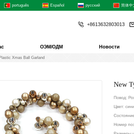
português
Español
русский
简体中
+8613632803013
ас
ОЭМ/ОДМ
Новости
Plastic Xmas Ball Garland
New Ty
Повод: Ро
Цвет: син
Состояние
Номер поз
Размеры 