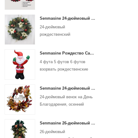
Senmasine 24-дюймовый рождественский искусственный венок с сосновой иголкой, шишка, пуансеттия, красный шар, золотые ягоды, ветка
24-дюймовый
рождественский
искусственный венок с
сосновой иголкой, шишка,
Senmasine Рождество Санта-Клаус надувные надувные рождественские надувные украшения для отдыха и зимы в помещении и на открытом воздухе
пуансеттия, красный шар,
4 фута 5 футов 6 футов
ветка с золотыми ягодами
взорвать рождественские
надувные украшения
праздник зима Крытый
Senmasine 24-дюймовый венок осеннего урожая на День Благодарения со знаком Hello, листья осеннего урожая, подсолнух, тыква, бант
Открытый Рождество Санта-
24-дюймовый венок на День
Клаус надувной
Благодарения, осенний
урожай, для стены, входной
двери, висит осеннее
Senmasine 26-дюймовый рождественский подарок с фруктами и ленточными бантами, искусственные ветки из ПВХ, листья
украшение
26-дюймовый