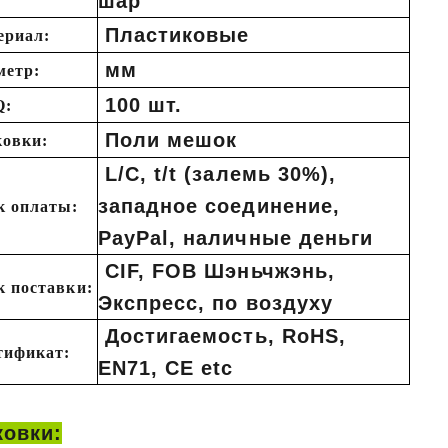
шар
Пластиковые
ериал:
мм
метр:
Флокированный Санта против Санта-Клауса в выдувной форме против Надувного Санта: полное руководство покупателя на 2026 год
100 шт.
:
2026-06-18 17:18:38
2026-05-22 15:37:50
Поли мешок
овки:
е покупатели праздников
L/C, t/t (залемь 30%),
щаются к ностальгическим
западное соединение,
к оплаты:
ским украшениям, но все еще
PayPal, наличные деньги
тичные решения для наружной
CIF, FOB Шэньчжэнь,
От старинных выдувных Санта-
к поставки:
Экспресс, по воздуху
мягких флокированных фигурок
Достигаемость, RoHS,
их надувных дисплеев — каждый
тификат:
EN71, CE etc
назначен для своего сегмента
Выбор правильного украшения в
может существенно повлиять на
ковки: