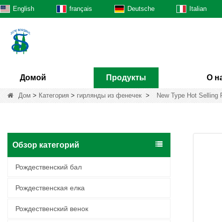
English
français
Deutsche
Italian
Домой
Продукты
О н
Дом
>
Категория
>
гирлянды из фенечек
>
New Type Hot Selling 
Обзор категорий
Рождественский бал
Рождественская елка
Рождественский венок