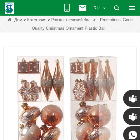
RU
>
>
>
Дом
Категория
Рождественский бал
Promotional Good
Quality Christmas Ornament Plastic Ball
Крис
Кенни